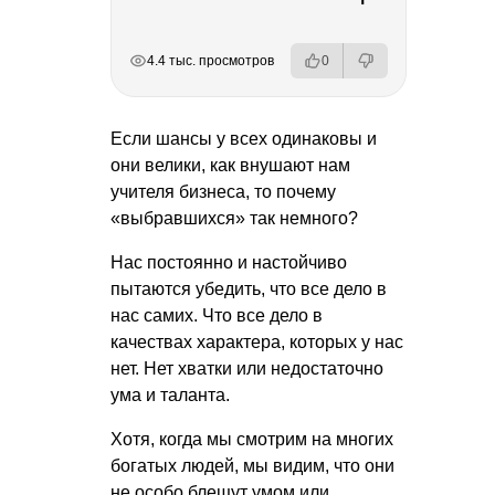
РЕКЛАМА
РЕКЛАМА
РЕКЛАМА
РЕКЛАМА
4.4 тыс. просмотров
0
Если шансы у всех одинаковы и
они велики, как внушают нам
учителя бизнеса, то почему
«выбравшихся» так немного?
Нас постоянно и настойчиво
пытаются убедить, что все дело в
нас самих. Что все дело в
качествах характера, которых у нас
нет. Нет хватки или недостаточно
ума и таланта.
Хотя, когда мы смотрим на многих
богатых людей, мы видим, что они
не особо блещут умом или