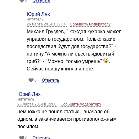
Ответить
0
Юрий Лях
Читатель
26 марта 2014 в 12:04
Сообщить модератору
Михаил Груздев, " каждая кухарка может
управлять государством. Только какие
последствия будут для государства?" -
по типу "А можно ли съесть ядовитый
гриб?" - "Можно, только умрешь"
.
Сейчас поищу книгу в и-нете.
Ответить
0
Юрий Лях
Читатель
25 марта 2014 в 19:00
Сообщить модератору
немножко не понял статью - вначале об
одном, а заканчивается противоположным
посылом.
Ответить
0