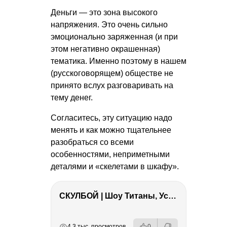
Деньги — это зона высокого
напряжения. Это очень сильно
эмоционально заряженная (и при
этом негативно окрашенная)
тематика. Именно поэтому в нашем
(русскоговорящем) обществе не
принято вслух разговаривать на
тему денег.
Согласитесь, эту ситуацию надо
менять и как можно тщательнее
разобраться со всеми
особенностями, неприметными
деталями и «скелетами в шкафу».
СКУЛБОЙ | Шоу Титаны, Усейн Болт, Ларрат, Зашквар!
РЕКЛАМА
РЕКЛАМА
РЕКЛАМА
РЕКЛАМА
4.3 тыс. просмотров
0