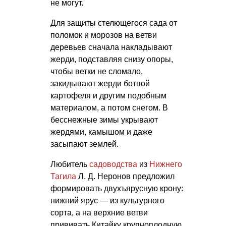
не могут.
Для защиты стелющегося сада от
поломок и морозов на ветви
деревьев сначала накладывают
жерди, подставляя снизу опоры,
чтобы ветки не сломало,
закидывают жерди ботвой
картофеля и другим подобным
материалом, а потом снегом. В
бесснежные зимы укрывают
жердями, камышом и даже
засыпают землей.
Любитель
садоводства
из
Нижнего
Тагила
Л. Д. Неронов
предложил
формировать двухъярусную крону:
нижний ярус — из культурного
сорта, а на верхние ветви
прививать Китайку крупноплодную,