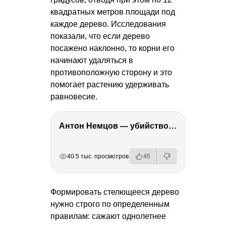
квадратных метров площади под
каждое дерево. Исследования
показали, что если дерево
посажено наклонно, то корни его
начинают удаляться в
противоположную сторону и это
помогает растению удерживать
равновесие.
Антон Немцов — убийство Бориса Немцова, переезд в Дубай, семья и политика
РЕКЛАМА
РЕКЛАМА
РЕКЛАМА
40.5 тыс. просмотров
45
Формировать стелющееся дерево
нужно строго по определенным
правилам: сажают однолетнее