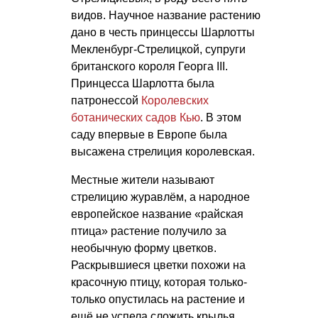
видов. Научное название растению
дано в честь принцессы Шарлотты
Мекленбург-Стрелицкой, супруги
британского короля Георга III.
Принцесса Шарлотта была
патронессой
Королевских
ботанических садов Кью
. В этом
саду впервые в Европе была
высажена стрелиция королевская.
Местные жители называют
стрелицию журавлём, а народное
европейское название «райская
птица» растение получило за
необычную форму цветков.
Раскрывшиеся цветки похожи на
красочную птицу, которая только-
только опустилась на растение и
ещё не успела сложить крылья.