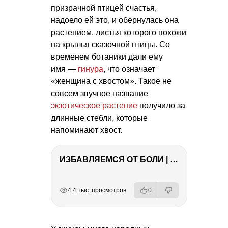
призрачной птицей счастья,
надоело ей это, и обернулась она
растением, листья которого похожи
на крылья сказочной птицы. Со
временем ботаники дали ему
имя —
гинура
, что означает
«женщина с хвостом». Такое не
совсем звучное название
экзотическое растение
получило за
длинные стебли, которые
напоминают хвост.
ИЗБАВЛЯЕМСЯ ОТ БОЛИ | Важность режима и питания
РЕКЛАМА
РЕКЛАМА
РЕКЛАМА
РЕКЛАМА
4.4 тыс. просмотров
0