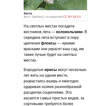
Хоста
Фото: Qwertzy2, по лицензии
CC BY-SA 3.0
На светлых местах посадите
вестников лета —
колокольчики
. В
середине лета вступают в пору
цветения
флоксы
— яркими
красками они украсят ваш сад, им
также лучше будет на светлых
местах.
Бородатые
ирисы
могут несколько
лет жить на одном месте,
разрастаясь вширь и ежегодно
одаривая хозяев разнообразной
расцветки соцветиями. Это
касается самых простых видов, за
сортовыми требуется более