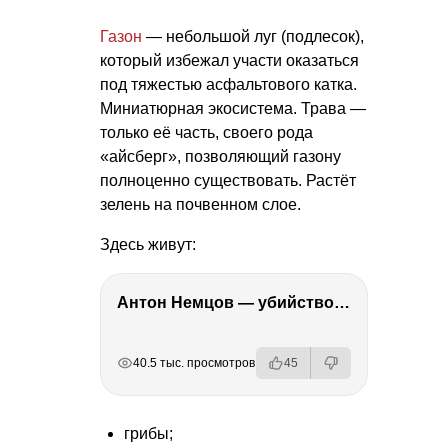
Газон
— небольшой луг (подлесок),
который избежал участи оказаться
под тяжестью асфальтового катка.
Миниатюрная экосистема. Трава —
только её часть, своего рода
«айсберг», позволяющий газону
полноценно существовать. Растёт
зелень на почвенном слое.
Здесь живут:
Антон Немцов — убийство Бориса Немцова, переезд в Дубай, семья и политика
РЕКЛАМА
РЕКЛАМА
РЕКЛАМА
РЕКЛАМА
40.5 тыс. просмотров
45
грибы;