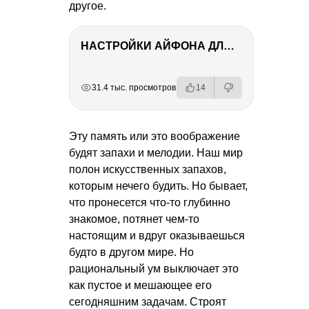
другое.
НАСТРОЙКИ АЙФОНА ДЛЯ ФОТО И ВИДЕО
РЕКЛАМА
РЕКЛАМА
РЕКЛАМА
РЕКЛАМА
31.4 тыс. просмотров
14
Эту память или это воображение
будят запахи и мелодии. Наш мир
полон искусственных запахов,
которым нечего будить. Но бывает,
что пронесется что-то глубинно
знакомое, потянет чем-то
настоящим и вдруг оказываешься
будто в другом мире. Но
рациональный ум выключает это
как пустое и мешающее его
сегодняшним задачам. Строят