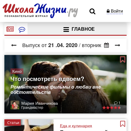
Войти
ГЛАВНОЕ
Выпуск от
/ вторник
21
.04.
2020
Кино
Что посмотреть вдвоем?
Романтические фильмы о любви вне
обстоятельств
Мария Иванчикова
1
Грандмастер
Статьи
Еда и кулинария