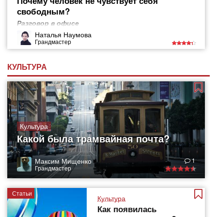
Почему человек не чувствует себя
свободным?
Разговор в офисе
Наталья Наумова
Грандмастер
КУЛЬТУРА
Культура
Какой была трамвайная почта?
Максим Мищенко
1
Грандмастер
Статьи
Культура
Как появилась