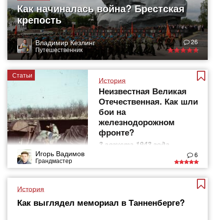
Как начиналась война? Брестская
крепость
Владимир Кезлинг
26
Путешественник
Статьи
История
Неизвестная Великая
Отечественная. Как шли
бои на
железнодорожном
фронте?
3 августа 1943 года
началась операция
Игорь Вадимов
6
"Рельсовая война"
Грандмастер
История
Как выглядел мемориал в Танненберге?