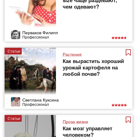
size чаще раздевают,
чем одевают?
Перваков Филипп
Профессионал
Статьи
Растения
Как вырастить хороший
урожай картофеля на
любой почве?
Светлана Куксина
Профессионал
Статьи
Проза жизни
Как мозг управляет
человеком?