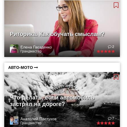
Риторика. Как обучать смыслам?
Елена Гвозденко
2
Грандмастер
АВТО-МОТО
Что делать, если автомобиль
застрял на дороге?
Анатолий Пастухов
7
Грандмастер