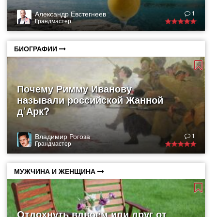
Александр Евстегнеев
1
Грандмастер
БИОГРАФИИ
Почему Римму Иванову
называли российской Жанной
д’Арк?
Владимир Рогоза
1
Грандмастер
МУЖЧИНА И ЖЕНЩИНА
Отдохнуть вдвоем или друг от