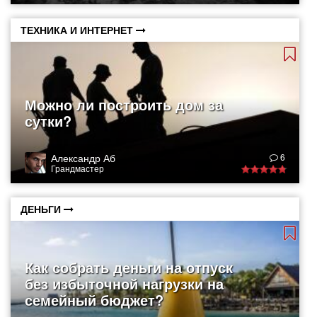
ТЕХНИКА И ИНТЕРНЕТ
Можно ли построить дом за
сутки?
Александр Аб
6
Грандмастер
ДЕНЬГИ
Как собрать деньги на отпуск
без избыточной нагрузки на
семейный бюджет?