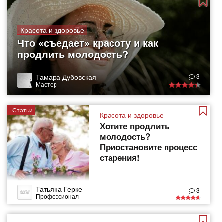
Красота и здоровье
Что «съедает» красоту и как
продлить молодость?
Тамара Дубовская
3
Мастер
Статьи
Красота и здоровье
Хотите продлить
молодость?
Приостановите процесс
старения!
Татьяна Герке
3
Профессионал