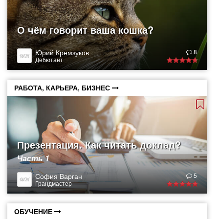
О чём говорит ваша кошка?
Юрий Кремзуков
8
Дебютант
РАБОТА, КАРЬЕРА, БИЗНЕС
Презентация. Как читать доклад?
Часть 1
София Варган
5
Грандмастер
ОБУЧЕНИЕ