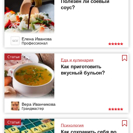
Полезен ли соевый
соус?
Елена Иванова
Профессионал
Статьи
Еда и кулинария
Как приготовить
вкусный бульон?
Вера Иванчикова
Грандмастер
Статьи
Психология
Как сохранить себя во