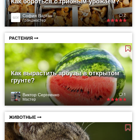
Как бороться с грибным урожаем?
София Варган
2
Грандмастер
РАСТЕНИЯ
Как вырастить арбузы в открытом
грунте?
Виктор Сергеенко
1
Мастер
ЖИВОТНЫЕ