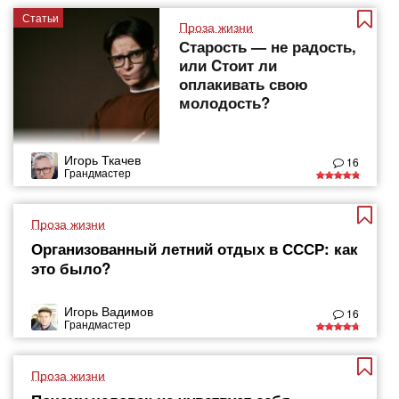
Статьи
Проза жизни
Старость — не радость,
или Cтоит ли
оплакивать свою
молодость?
Игорь Ткачев
16
Грандмастер
Проза жизни
Организованный летний отдых в СССР: как
это было?
Игорь Вадимов
16
Грандмастер
Проза жизни