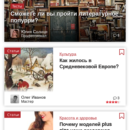
Тесты
Сможете ли вы пройти литературное
попурри?
Юлия Солнце
8
Профессионал
Статьи
Культура
Как жилось в
Средневековой Европе?
Олег Иванов
3
Мастер
Статьи
Красота и здоровье
Почему моделей plus