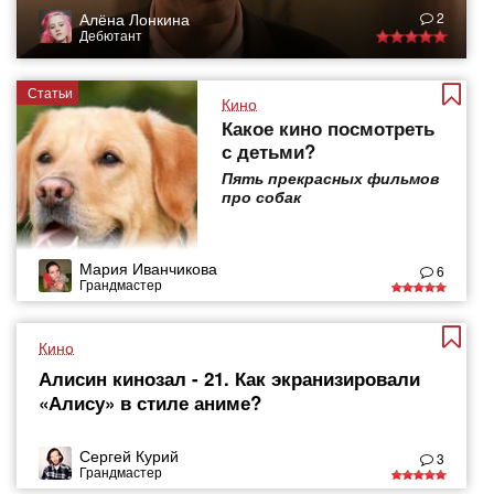
Алёна Лонкина
2
Дебютант
Статьи
Кино
Какое кино посмотреть
с детьми?
Пять прекрасных фильмов
про собак
Мария Иванчикова
6
Грандмастер
Кино
Алисин кинозал - 21. Как экранизировали
«Алису» в стиле аниме?
Сергей Курий
3
Грандмастер