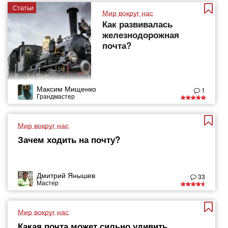
Статьи
Мир вокруг нас
Как развивалась
железнодорожная
почта?
Максим Мищенко
1
Грандмастер
Мир вокруг нас
Зачем ходить на почту?
Дмитрий Янышев
33
Мастер
Мир вокруг нас
Какая почта может сильно удивить