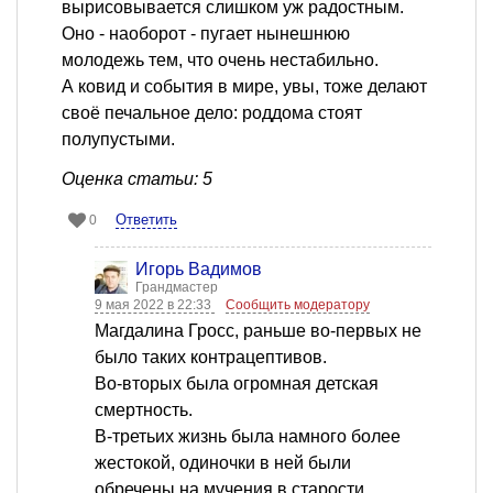
вырисовывается слишком уж радостным.
Оно - наоборот - пугает нынешнюю
молодежь тем, что очень нестабильно.
А ковид и события в мире, увы, тоже делают
своё печальное дело: роддома стоят
полупустыми.
Оценка статьи: 5
Ответить
0
Игорь Вадимов
Грандмастер
9 мая 2022 в 22:33
Сообщить модератору
Магдалина Гросс, раньше во-первых не
было таких контрацептивов.
Во-вторых была огромная детская
смертность.
В-третьих жизнь была намного более
жестокой, одиночки в ней были
обречены на мучения в старости.