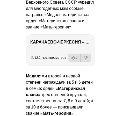
Верховного Совета СССР учредил
для многодетных мам особые
награды: «Медаль материнства»,
орден «Материнская слава» и
звание «Мать-героиня».
КАРАЧАЕВО-ЧЕРКЕСИЯ – ПУТЕШЕСТВИЕ НА КАВКАЗ часть 2
РЕКЛАМА
РЕКЛАМА
РЕКЛАМА
РЕКЛАМА
12.1 тыс. просмотров
1
Медалями
второй и первой
степени награждали за 5 и 6 детей
в семье; орден «
Материнская
слава
» трех степеней вручали,
соответственно, за 7, 8 и 9 детей; а
за 10 и более — присваивали
звание «
Мать-героиня
».