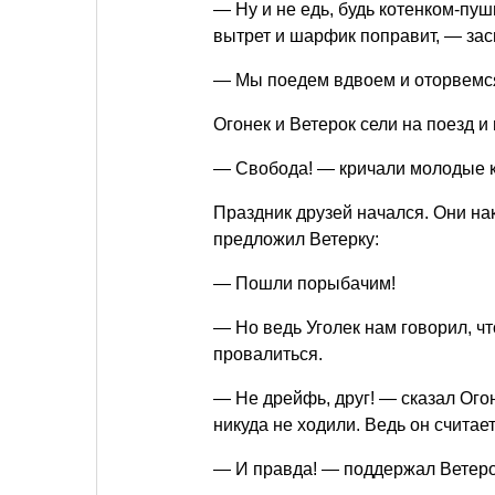
— Ну и не едь, будь котенком-пуш
вытрет и шарфик поправит, — зас
— Мы поедем вдвоем и оторвемся
Огонек и Ветерок сели на поезд и
— Свобода! — кричали молодые к
Праздник друзей начался. Они на
предложил Ветерку:
— Пошли порыбачим!
— Но ведь Уголек нам говорил, ч
провалиться.
— Не дрейфь, друг! — сказал Ого
никуда не ходили. Ведь он считает
— И правда! — поддержал Ветер