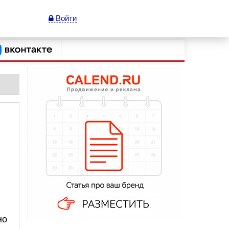
Войти
но