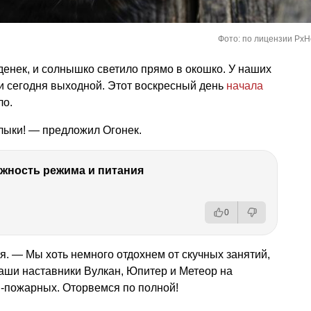
Фото: по лицензии PxH
енек, и солнышко светило прямо в окошко. У наших
ки сегодня выходной. Этот воскресный день
начала
ло.
ыки! — предложил Огонек.
ность режима и питания
0
я. — Мы хоть немного отдохнем от скучных занятий,
 наши наставники Вулкан, Юпитер и Метеор на
в-пожарных. Оторвемся по полной!