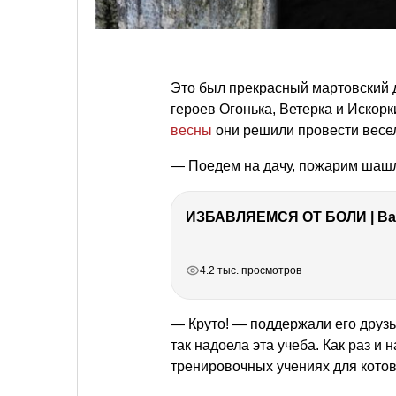
Это был прекрасный мартовский д
героев Огонька, Ветерка и Искор
весны
они решили провести весе
— Поедем на дачу, пожарим шашл
ИЗБАВЛЯЕМСЯ ОТ БОЛИ | Важ
РЕКЛАМА
РЕКЛАМА
РЕКЛАМА
РЕКЛАМА
4.2 тыс. просмотров
— Круто! — поддержали его друзь
так надоела эта учеба. Как раз и
тренировочных учениях для кото