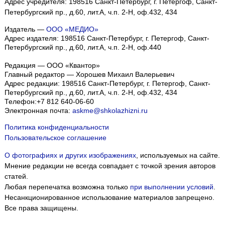
Адрес учредителя: 198516 Санкт-Петербург, г. Петергоф, Санкт-
Петербургский пр., д.60, лит.А, ч.п. 2-Н, оф.432, 434
Издатель —
ООО «МЕДИО»
Адрес издателя: 198516 Санкт-Петербург, г. Петергоф, Санкт-
Петербургский пр., д.60, лит.А, ч.п. 2-Н, оф.440
Редакция — ООО «Квантор»
Главный редактор — Хорошев Михаил Валерьевич
Адрес редакции:
198516
Санкт-Петербург, г. Петергоф
,
Санкт-
Петербургский пр., д.60, лит.А, ч.п. 2-Н, оф.432, 434
Телефон:
+7 812 640-06-60
Электронная почта:
askme@shkolazhizni.ru
Политика конфиденциальности
Пользовательское соглашение
О фотографиях и других изображениях
, используемых на сайте.
Мнение редакции не всегда совпадает с точкой зрения авторов
статей.
Любая перепечатка возможна только
при выполнении условий
.
Несанкционированное использование материалов запрещено.
Все права защищены.