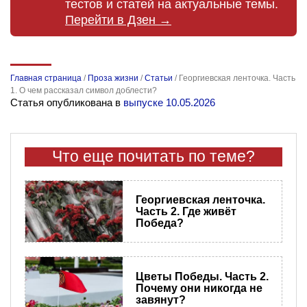
тестов и статей на актуальные темы.
Перейти в Дзен →
Главная страница
/
Проза жизни
/
Статьи
/
Георгиевская ленточка. Часть
1. О чем рассказал символ доблести?
Статья опубликована в
выпуске 10.05.2026
Что еще почитать по теме?
Георгиевская ленточка.
Часть 2. Где живёт
Победа?
Цветы Победы. Часть 2.
Почему они никогда не
завянут?