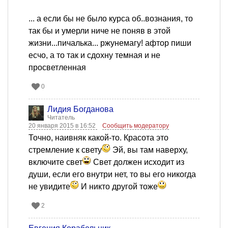
... а если бы не было курса об..вознания, то
так бы и умерли ниче не поняв в этой
жизни...пичалька... ржунемагу! афтор пиши
есчо, а то так и сдохну темная и не
просветленная
0
Лидия Богданова
Читатель
20 января 2015 в 16:52
Сообщить модератору
Точно, наивняк какой-то. Красота это
стремление к свету
Эй, вы там наверху,
включите свет
Свет должен исходит из
души, если его внутри нет, то вы его никогда
не увидите
И никто другой тоже
2