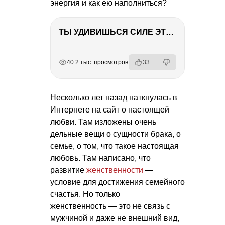
энергия и как ею наполниться?
ТЫ УДИВИШЬСЯ СИЛЕ ЭТО ЧЕЛОВЕКА! Блог о нашей поездке в Вышний Волочек
РЕКЛАМА
РЕКЛАМА
РЕКЛАМА
РЕКЛАМА
РЕКЛАМА
40.2 тыс. просмотров
33
Несколько лет назад наткнулась в
Интернете на сайт о настоящей
любви. Там изложены очень
дельные вещи о сущности брака, о
семье, о том, что такое настоящая
любовь. Там написано, что
развитие
женственности
—
условие для достижения семейного
счастья. Но только
женственность — это не связь с
мужчиной и даже не внешний вид,