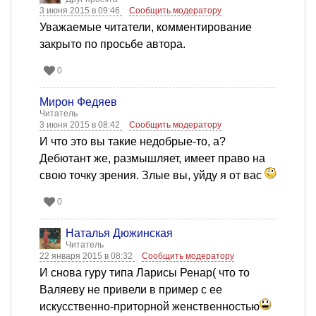
3 июня 2015 в 09:46
Сообщить модератору
Уважаемые читатели, комментирование
закрыто по просьбе автора.
0
Мирон Федяев
Читатель
3 июня 2015 в 08:42
Сообщить модератору
И что это вы такие недобрые-то, а?
Дебютант же, размышляет, имеет право на
свою точку зрения. Злые вы, уйду я от вас
0
Наталья Дюжинская
Читатель
22 января 2015 в 08:32
Сообщить модератору
И снова гуру типа Ларисы Ренар( что то
Валяеву не привели в пример с ее
искусственно-приторной женственностью