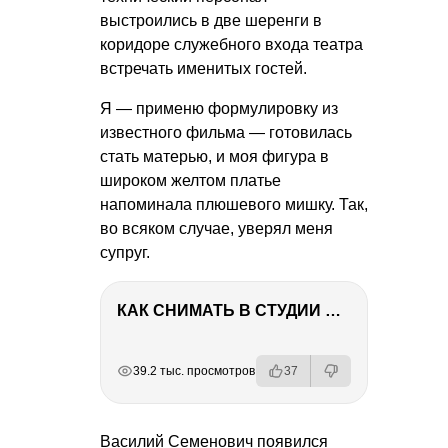
выстроились в две шеренги в
коридоре служебного входа театра
встречать именитых гостей.
Я — применю формулировку из
известного фильма — готовилась
стать матерью, и моя фигура в
широком желтом платье
напоминала плюшевого мишку. Так,
во всяком случае, уверял меня
супруг.
КАК СНИМАТЬ В СТУДИИ СО ВСПЫШКАМИ
РЕКЛАМА
РЕКЛАМА
РЕКЛАМА
РЕКЛАМА
39.2 тыс. просмотров
37
Василий Семенович появился