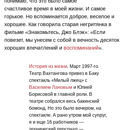
понимаю, что это было самое
счастливое время в моей жизни. И самое
горькое. Но вспоминается доброе, веселое и
хорошее. Как говорила старая негритянка в
фильме «Знакомьтесь, Джо Блэк»: «Если
повезет, мы унесем с собой в вечность десяток
хороших впечатлений и
воспоминаний
».
История из жизни
. Март 1997-го.
Театр Вахтангова привез в Баку
спектакль «Милый лжец» с
Василием Лановым
и Юлией
Борисовой в главной роли. В
театре собрался весь бакинский
бомонд. Но это было вечером, на
спектакле. А рано утром мой супруг,
я и еще 16 работников —
технический персонал —