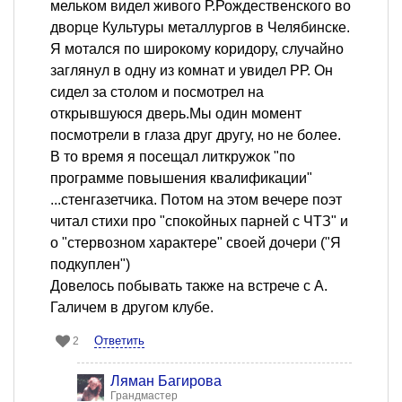
мельком видел живого Р.Рождественского во
дворце Культуры металлургов в Челябинске.
Я мотался по широкому коридору, случайно
заглянул в одну из комнат и увидел РР. Он
сидел за столом и посмотрел на
открывшуюся дверь.Мы один момент
посмотрели в глаза друг другу, но не более.
В то время я посещал литкружок "по
программе повышения квалификации"
...стенгазетчика. Потом на этом вечере поэт
читал стихи про "спокойных парней с ЧТЗ" и
о "стервозном характере" своей дочери ("Я
подкуплен")
Довелось побывать также на встрече с А.
Галичем в другом клубе.
Ответить
2
Ляман Багирова
Грандмастер