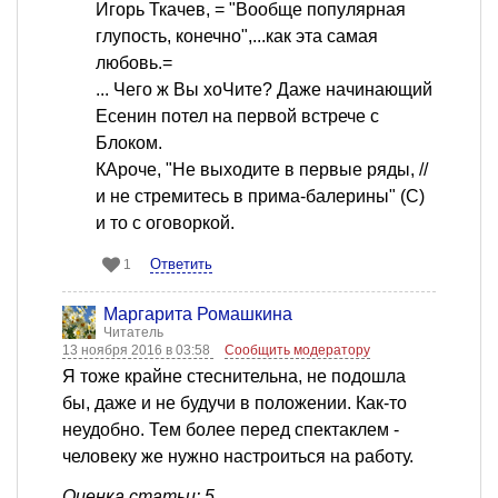
Игорь Ткачев, = "Вообще популярная
глупость, конечно",...как эта самая
любовь.=
... Чего ж Вы хоЧите? Даже начинающий
Есенин потел на первой встрече с
Блоком.
КАроче, "Не выходите в первые ряды, //
и не стремитесь в прима-балерины" (С)
и то с оговоркой.
Ответить
1
Маргарита Ромашкина
Читатель
13 ноября 2016 в 03:58
Сообщить модератору
Я тоже крайне стеснительна, не подошла
бы, даже и не будучи в положении. Как-то
неудобно. Тем более перед спектаклем -
человеку же нужно настроиться на работу.
Оценка статьи: 5