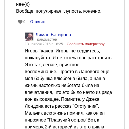
нее-)))
Вообще, популярная глупость, конечно.
Ответить
0
Ляман Багирова
Грандмастер
13 ноября 2016 в 16:25
Сообщить модератору
Игорь Ткачев, Игорь, не сердитесь,
пожалуйста. Я не хотела вас расстроить.
Это так, легкое, приятное
воспоминание. Просто в Ланового еще
моя бабушка влюблена была, а наша
жизнь настолько небогата была на
впечатления, что это было нечто из ряда
вон выходящее. Помните, у Джека
Лондона есть рассказ "Отступник".
Мальчик всю жизнь помнил, как он ел
пирожное "Плавучий остров"Вот, к
примеру, 2-й историей из этого цикла