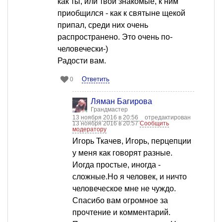
как ты, или твои знакомые, к ним
приобщился - как к святыне щекой
припал, среди них очень
распространено. Это очень по-
человечески-)
Радости вам.
Ответить
0
Ляман Багирова
Грандмастер
13 ноября 2016 в 20:56
отредактирован
13 ноября 2016 в 20:57
Сообщить
модератору
Игорь Ткачев, Игорь, перцепции
у меня как говорят разные.
Иогда простые, иногда -
сложные.Но я человек, и ничто
человеческое мне не чуждо.
Спасибо вам огромное за
прочтение и комментарий.