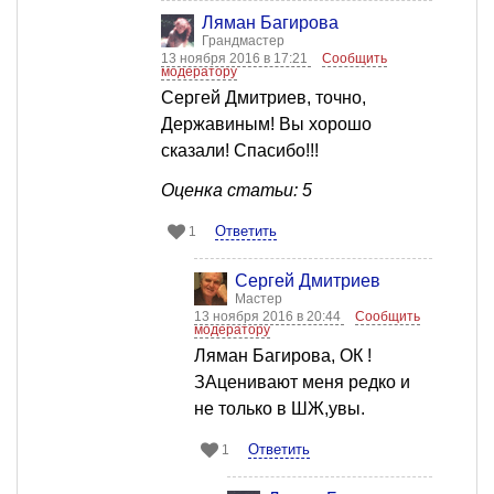
Ляман Багирова
Грандмастер
13 ноября 2016 в 17:21
Сообщить
модератору
Сергей Дмитриев, точно,
Державиным! Вы хорошо
сказали! Спасибо!!!
Оценка статьи: 5
Ответить
1
Сергей Дмитриев
Мастер
13 ноября 2016 в 20:44
Сообщить
модератору
Ляман Багирова, ОК !
ЗАценивают меня редко и
не только в ШЖ,увы.
Ответить
1