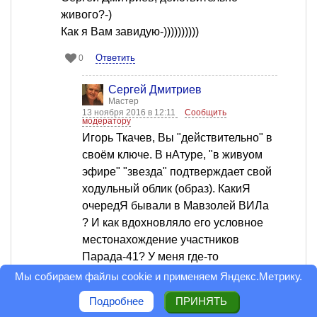
живого?-)
Как я Вам завидую-))))))))))
Ответить
0
Сергей Дмитриев
Мастер
13 ноября 2016 в 12:11
Сообщить
модератору
Игорь Ткачев, Вы "действительно" в
своём ключе. В нАтуре, "в живуом
эфире" "звезда" подтверждает свой
ходульный облик (образ). КакиЯ
очередЯ бывали в Мавзолей ВИЛа
? И как вдохновляло его условное
местонахождение участников
Парада-41? У меня где-то
сохранились два рукописных,
Мы собираем файлы cookie и применяем
Яндекс.Метрику
.
коротеньких письмеца
Подробнее
ПРИНЯТЬ
Я.Голованова, который был