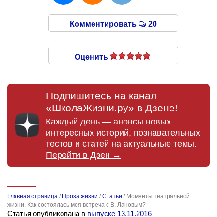
Комментировать
20
Оценить
Подпишитесь на канал
«ШколаЖизни.ру» в Дзене!
Каждый день — анонсы новых
интересных историй, познавательных
тестов и статей на актуальные темы.
Перейти в Дзен →
Главная страница
/
Проза жизни
/
Статьи
/
Моменты театральной
жизни. Как состоялась моя встреча с В. Лановым?
Статья опубликована в
выпуске 13.11.2016