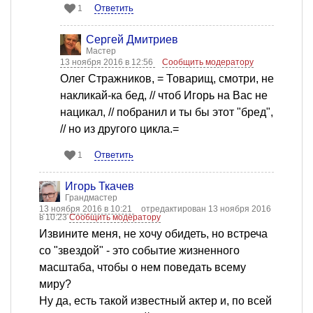
Ответить
1
Сергей Дмитриев
Мастер
13 ноября 2016 в 12:56
Сообщить модератору
Олег Стражников, = Товарищ, смотри, не
накликай-ка бед, // чтоб Игорь на Вас не
нацикал, // побранил и ты бы этот "бред",
// но из другого цикла.=
Ответить
1
Игорь Ткачев
Грандмастер
13 ноября 2016 в 10:21
отредактирован 13 ноября 2016
в 10:23
Сообщить модератору
Извините меня, не хочу обидеть, но встреча
со "звездой" - это событие жизненного
масштаба, чтобы о нем поведать всему
миру?
Ну да, есть такой известный актер и, по всей