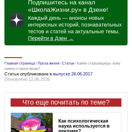
Подпишитесь на канал
«ШколаЖизни.ру» в Дзене!
Каждый день — анонсы новых
интересных историй, познавательных
тестов и статей на актуальные темы.
Перейти в Дзен →
Главная страница
/
Проза жизни
/
Статьи
/
Байки старьевщицы: кому
нужны старые вещи?
Статья опубликована в
выпуске 26.06.2017
Обновлено 12.06.2026
Что еще почитать по теме?
Как психологическая
наука используется в
рекламе?