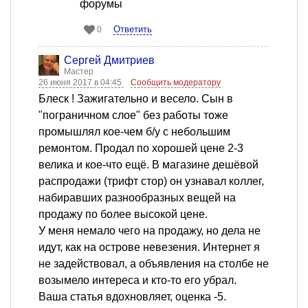
форумы
Ответить
0
Сергей Дмитриев
Мастер
26 июня 2017 в 04:45
Сообщить модератору
Блеск ! Зажигательно и весело. Сын в
"пограничном слое" без работы тоже
промышлял кое-чем б/у с небольшим
ремонтом. Продал по хорошей цене 2-3
велика и кое-что ещё. В магазине дешёвой
распродажи (трифт стор) он узнавал коллег,
набиравших разнообразных вещей на
продажу по более высокой цене.
У меня немало чего на продажу, но дела не
идут, как на острове невезения. Интернет я
не задействовал, а объявления на столбе не
возымело интереса и кто-то его убрал.
Ваша статья вдохновляет, оценка -5.