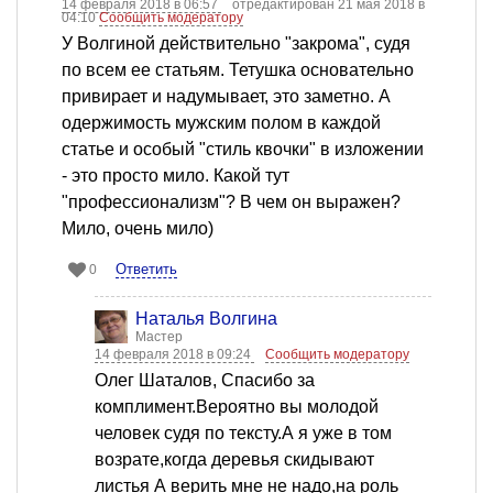
14 февраля 2018 в 06:57
отредактирован 21 мая 2018 в
04:10
Сообщить модератору
У Волгиной действительно "закрома", судя
по всем ее статьям. Тетушка основательно
привирает и надумывает, это заметно. А
одержимость мужским полом в каждой
статье и особый "стиль квочки" в изложении
- это просто мило. Какой тут
"профессионализм"? В чем он выражен?
Мило, очень мило)
Ответить
0
Наталья Волгина
Мастер
14 февраля 2018 в 09:24
Сообщить модератору
Олег Шаталов, Спасибо за
комплимент.Вероятно вы молодой
человек судя по тексту.А я уже в том
возрате,когда деревья скидывают
листья А верить мне не надо,на роль