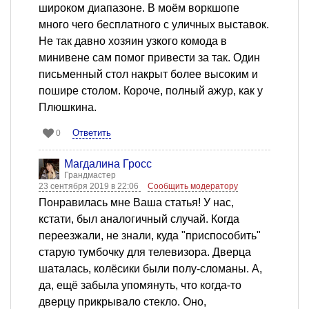
широком диапазоне. В моём воркшопе
много чего бесплатного с уличных выставок.
Не так давно хозяин узкого комода в
минивене сам помог привести за так. Один
письменный стол накрыт более высоким и
пошире столом. Короче, полный ажур, как у
Плюшкина.
Ответить
0
Магдалина Гросс
Грандмастер
23 сентября 2019 в 22:06
Сообщить модератору
Понравилась мне Ваша статья! У нас,
кстати, был аналогичный случай. Когда
переезжали, не знали, куда "приспособить"
старую тумбочку для телевизора. Дверца
шаталась, колёсики были полу-сломаны. А,
да, ещё забыла упомянуть, что когда-то
дверцу прикрывало стекло. Оно,