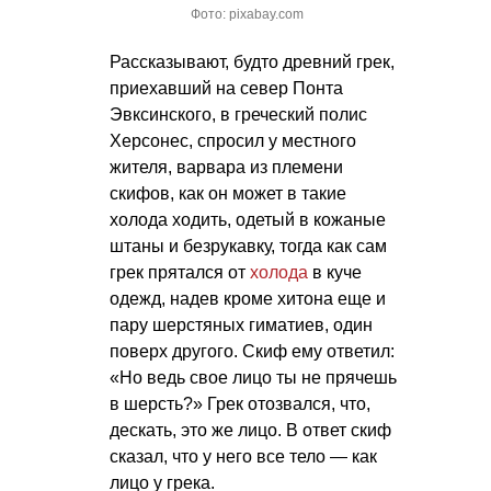
Фото: pixabay.com
Рассказывают, будто древний грек,
приехавший на север Понта
Эвксинского, в греческий полис
Херсонес, спросил у местного
жителя, варвара из племени
скифов, как он может в такие
холода ходить, одетый в кожаные
штаны и безрукавку, тогда как сам
грек прятался от
холода
в куче
одежд, надев кроме хитона еще и
пару шерстяных гиматиев, один
поверх другого. Скиф ему ответил:
«Но ведь свое лицо ты не прячешь
в шерсть?» Грек отозвался, что,
дескать, это же лицо. В ответ скиф
сказал, что у него все тело — как
лицо у грека.