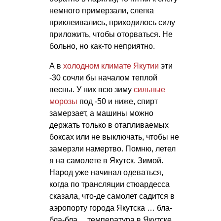
немного примерзали, слегка
приклеивались, приходилось силу
приложить, чтобы оторваться. Не
больно, но как-то неприятно.
А в
холодном климате
Якутии
эти
-30 сочли бы началом теплой
весны. У них всю зиму
сильные
морозы
под -50 и ниже, спирт
замерзает, а машины можно
держать только в отапливаемых
боксах или не выключать, чтобы не
замерзли намертво. Помню, летел
я на самолете в Якутск. Зимой.
Народ уже начинал одеваться,
когда по трансляции стюардесса
сказала, что-де самолет садится в
аэропорту города Якутска … бла-
бла-бла… температура в Якутске