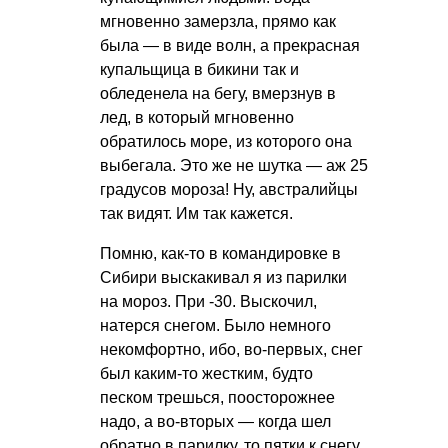
мгновенно замерзла, прямо как
была — в виде волн, а прекрасная
купальщица в бикини так и
обледенела на бегу, вмерзнув в
лед, в который мгновенно
обратилось море, из которого она
выбегала. Это же не шутка — аж 25
градусов мороза! Ну, австралийцы
так видят. Им так кажется.
Помню, как-то в командировке в
Сибири выскакивал я из парилки
на мороз. При -30. Выскочил,
натерся снегом. Было немного
некомфортно, ибо, во-первых, снег
был каким-то жестким, будто
песком трешься, поосторожнее
надо, а во-вторых — когда шел
обратно в парилку, то пятки к снегу