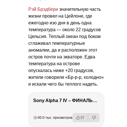
Рэй Брэдбери
значительную часть
жизни провел на Цейлоне, где
ежегодно изо дня в день одна
температура — около 22 градусов
Цельсия. Теплый океан под боком
сглаживал температурные
аномалии, да и расположен этот
остров почти на экваторе. Едва
температура на острове
опускалась ниже +20 градусов,
жители говорили «Бр-р-р, холодно»
и искали чего бы теплого надеть.
Sony Alpha 7 IV – ФИНАЛЬНЫЙ ОБЗОР
РЕКЛАМА
РЕКЛАМА
РЕКЛАМА
40.0 тыс. просмотров
37