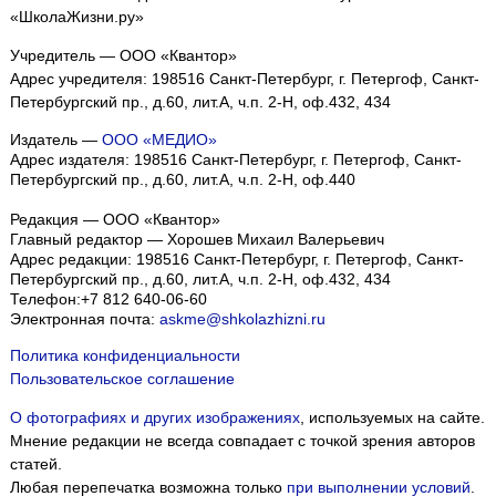
«ШколаЖизни.ру»
Учредитель — ООО «Квантор»
Адрес учредителя: 198516 Санкт-Петербург, г. Петергоф, Санкт-
Петербургский пр., д.60, лит.А, ч.п. 2-Н, оф.432, 434
Издатель —
ООО «МЕДИО»
Адрес издателя: 198516 Санкт-Петербург, г. Петергоф, Санкт-
Петербургский пр., д.60, лит.А, ч.п. 2-Н, оф.440
Редакция — ООО «Квантор»
Главный редактор — Хорошев Михаил Валерьевич
Адрес редакции:
198516
Санкт-Петербург, г. Петергоф
,
Санкт-
Петербургский пр., д.60, лит.А, ч.п. 2-Н, оф.432, 434
Телефон:
+7 812 640-06-60
Электронная почта:
askme@shkolazhizni.ru
Политика конфиденциальности
Пользовательское соглашение
О фотографиях и других изображениях
, используемых на сайте.
Мнение редакции не всегда совпадает с точкой зрения авторов
статей.
Любая перепечатка возможна только
при выполнении условий
.