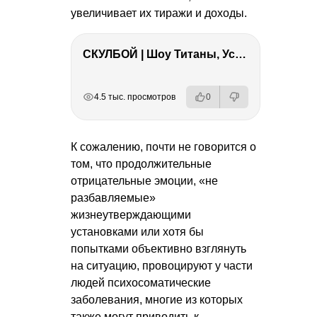
увеличивает их тиражи и доходы.
СКУЛБОЙ | Шоу Титаны, Усейн Болт, Ларрат, Зашквар!
РЕКЛАМА
РЕКЛАМА
РЕКЛАМА
РЕКЛАМА
4.5 тыс. просмотров
0
К сожалению, почти не говорится о
том, что продолжительные
отрицательные эмоции, «не
разбавляемые»
жизнеутверждающими
установками или хотя бы
попытками объективно взглянуть
на ситуацию, провоцируют у части
людей психосоматические
заболевания, многие из которых
также могут приводить к