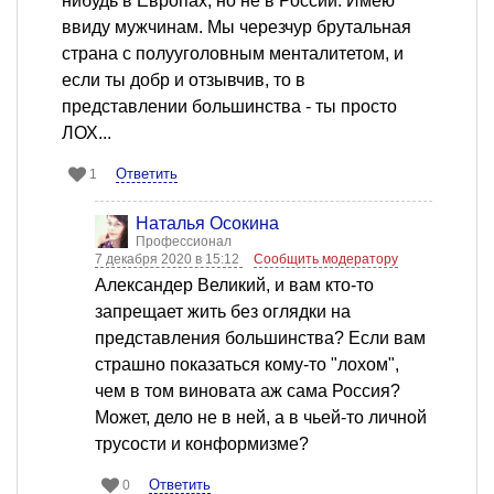
нибудь в Европах, но не в России. Имею
ввиду мужчинам. Мы черезчур брутальная
страна с полууголовным менталитетом, и
если ты добр и отзывчив, то в
представлении большинства - ты просто
ЛОХ...
Ответить
1
Наталья Осокина
Профессионал
7 декабря 2020 в 15:12
Сообщить модератору
Александер Великий, и вам кто-то
запрещает жить без оглядки на
представления большинства? Если вам
страшно показаться кому-то "лохом",
чем в том виновата аж сама Россия?
Может, дело не в ней, а в чьей-то личной
трусости и конформизме?
Ответить
0