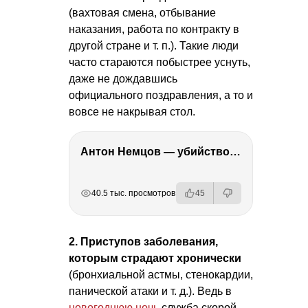
(вахтовая смена, отбывание
наказания, работа по контракту в
другой стране
и т. п.
). Такие люди
часто стараются побыстрее уснуть,
даже не дождавшись
официального поздравления, а то и
вовсе не накрывая стол.
Антон Немцов — убийство Бориса Немцова, переезд в Дубай, семья и политика
РЕКЛАМА
РЕКЛАМА
РЕКЛАМА
40.5 тыс. просмотров
45
2. Приступов заболевания,
которым страдают хронически
(бронхиальной астмы, стенокардии,
панической атаки
и т. д.
). Ведь в
новогоднюю ночь
служба скорой