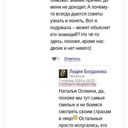
поможет знание причин, до
меня не доходит. А почему-
то всегда даются советы
узнать и понять. Вот я
подумала -- может объяснит
кто знающий? Но чё-то
здесь, похоже, кроме нас
двоих и нет никого)
Ответить
0
Лидия Богданова
Читатель
7 ноября 2018 в 18:22
Сообщить модератору
Наталья Осокина, да,
похоже мы тут самые
смелые и не боимся
смотреть своим страхам
в лицо
Остальные
просто испугались, кто