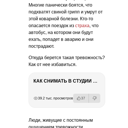
Многие панически боятся, что
подхватят свиной грипп и умрут от
этой коварной болезни. Кто-то
опасается поездок из
страха
, что
автобус, на котором они будут
ехать, попадет в аварию и они
пострадают.
Откуда берется такая тревожность?
Как от нее избавиться.
КАК СНИМАТЬ В СТУДИИ СО ВСПЫШКАМИ
РЕКЛАМА
РЕКЛАМА
РЕКЛАМА
РЕКЛАМА
РЕКЛАМА
39.2 тыс. просмотров
37
Люди, живущие с постоянным
ощущением тревожности,