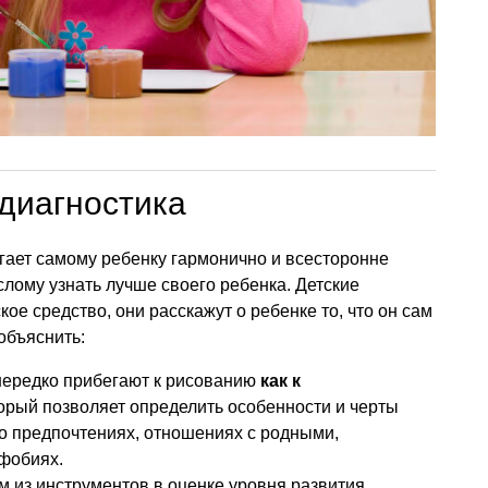
диагностика
гает самому ребенку гармонично и всесторонне
слому узнать лучше своего ребенка. Детские
ое средство, они расскажут о ребенке то, что он сам
 объяснить:
нередко прибегают к рисованию
как к
торый позволяет определить особенности и черты
его предпочтениях, отношениях с родными,
 фобиях.
 из инструментов в оценке уровня развития