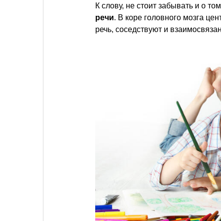
К слову, не стоит забывать и о то
речи
. В коре головного мозга це
речь, соседствуют и взаимосвяза