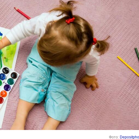
Фото:
Depositpho