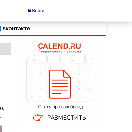
Войти
о,
.