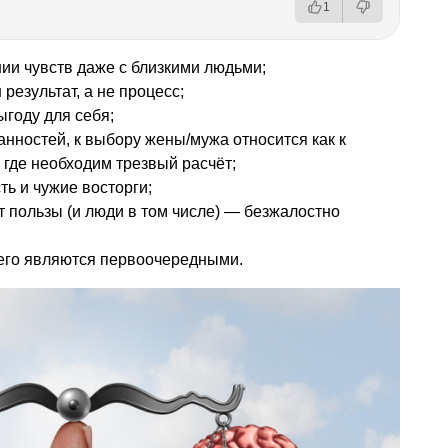
1
ии чувств даже с близкими людьми;
результат, а не процесс;
ыгоду для себя;
анностей, к выбору жены/мужа относится как к
 где необходим трезвый расчёт;
ть и чужие восторги;
т пользы (и люди в том числе) — безжалостно
его являются первоочередными.