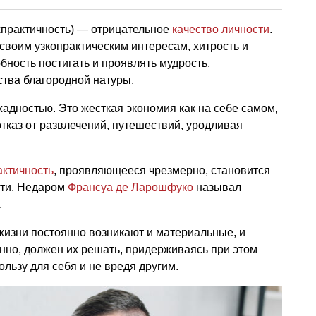
хпрактичность) — отрицательное
качество личности
.
воим узкопрактическим интересам, хитрость и
бность постигать и проявлять мудрость,
ства благородной натуры.
адностью. Это жесткая экономия как на себе самом,
 отказ от развлечений, путешествий, уродливая
актичность
, проявляющееся чрезмерно, становится
сти. Недаром
Франсуа де Ларошфуко
называл
.
жизни постоянно возникают и материальные, и
нно, должен их решать, придерживаясь при этом
льзу для себя и не вредя другим.