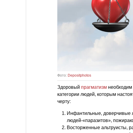
Фото:
Depositphotos
Здоровый
прагматизм
необходим в
категории людей, которым настоя
черту:
Инфантильные, доверчивые ли
людей-«паразитов», пожираю
Восторженные альтруисты, ра