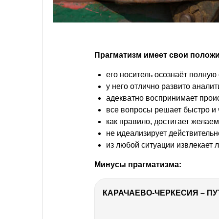
Прагматизм имеет свои полож
его носитель осознаёт полную 
у него отлично развито анали
адекватно воспринимает прои
все вопросы решает быстро и 
как правило, достигает желаем
не идеализирует действительн
из любой ситуации извлекает 
Минусы прагматизма:
КАРАЧАЕВО-ЧЕРКЕСИЯ – ПУ
РЕКЛАМА
РЕКЛАМА
РЕКЛАМА
РЕКЛАМА