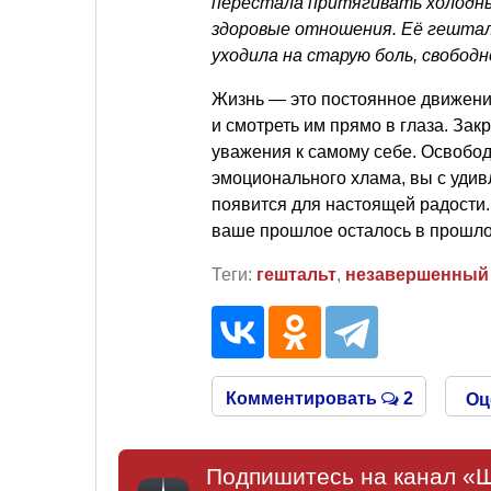
перестала притягивать холодны
здоровые отношения. Её гештал
уходила на старую боль, свободн
Жизнь — это постоянное движени
и смотреть им прямо в глаза. Зак
уважения к самому себе. Освобод
эмоционального хлама, вы с удив
появится для настоящей радости.
ваше прошлое осталось в прошло
Теги:
гештальт
,
незавершенный 
Комментировать
2
Оц
Подпишитесь на канал «Ш