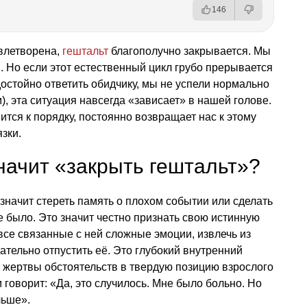
146
овлетворена,
гештальт
благополучно закрывается. Мы
. Но если этот естественный цикл грубо прерывается
достойно ответить обидчику, мы не успели нормально
, эта ситуация навсегда «зависает» в нашей голове.
ится к порядку, постоянно возвращает нас к этому
зки.
значит «закрыть гештальт»?
значит стереть память о плохом событии или сделать
е было. Это значит честно признать свою истинную
все связанные с ней сложные эмоции, извлечь из
ательно отпустить её. Это глубокий внутренний
 жертвы обстоятельств в твердую позицию взрослого
 говорит: «Да, это случилось. Мне было больно. Но
льше».