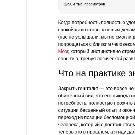
РЕКЛАМА
РЕКЛАМА
РЕКЛАМА
РЕКЛАМА
50.4 тыс. просмотров
Когда потребность полностью уд
спокойны и готовы к новым делам
(нас не услышали, мы не смогли 
попрощаться с близким человеком)
Мозг
, который инстинктивно стрем
событию, требуя логической развя
Что на практике 
Закрыть гештальт — это вовсе не 
обиженный вид, что его никогда н
потребность, полностью прожить 
ситуации бесценный опыт и оконч
переход из позиции беспомощной
человека, который с достоинством
теперь это в прошлом, а я иду да