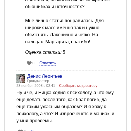
об ошибках и неточностях?
Мне лично статья понравилась. Для
широких масс именно так и нужно
объяснять. Лаконично и четко. На
пальцах. Маргарита, спасибо!
Оценка статьи: 5
Ответить
0
Денис Леонтьев
Грандмастер
23 ноября 2008 в 02:41
Сообщить модератору
Ну и чё, и Рицка ходил к психологу, а что ему
ещё делать после того, как брат погиб, да
ещё таким ужасным образом? И я хожу к
психологу, а что? Я извросченетс и маниак, и
у мня проблемы.