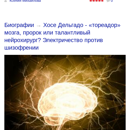
Ксения Михайлова
0
Биографии
→
Хосе Дельгадо - «тореадор»
мозга, пророк или талантливый
нейрохирург? Электричество против
шизофрении