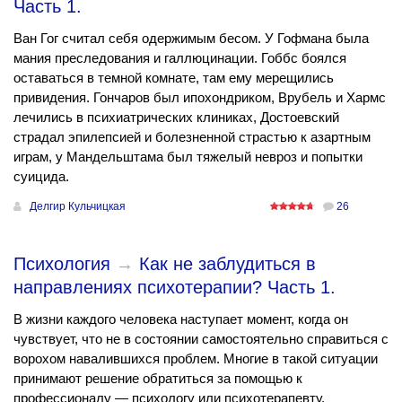
Часть 1.
Ван Гог считал себя одержимым бесом. У Гофмана была
мания преследования и галлюцинации. Гоббс боялся
оставаться в темной комнате, там ему мерещились
привидения. Гончаров был ипохондриком, Врубель и Хармс
лечились в психиатрических клиниках, Достоевский
страдал эпилепсией и болезненной страстью к азартным
играм, у Мандельштама был тяжелый невроз и попытки
суицида.
Делгир Кульчицкая
26
Психология
→
Как не заблудиться в
направлениях психотерапии? Часть 1.
В жизни каждого человека наступает момент, когда он
чувствует, что не в состоянии самостоятельно справиться с
ворохом навалившихся проблем. Многие в такой ситуации
принимают решение обратиться за помощью к
профессионалу — психологу или психотерапевту.