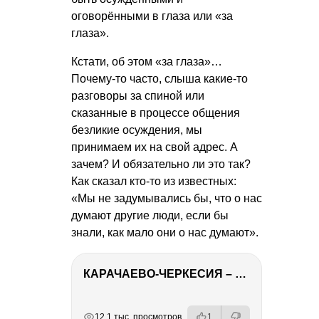
оговорёнными в глаза или «за
глаза».
Кстати, об этом «за глаза»…
Почему-то часто, слыша какие-то
разговоры за спиной или
сказанные в процессе общения
безликие осуждения, мы
принимаем их на свой адрес. А
зачем? И обязательно ли это так?
Как сказал кто-то из известных:
«Мы не задумывались бы, что о нас
думают другие люди, если бы
знали, как мало они о нас думают».
КАРАЧАЕВО-ЧЕРКЕСИЯ – ПУТЕШЕСТВИЕ НА КАВКАЗ часть 2
РЕКЛАМА
РЕКЛАМА
РЕКЛАМА
РЕКЛАМА
РЕКЛАМА
12.1 тыс. просмотров
1