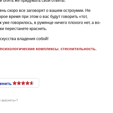
и опять же придумать свои ответы.
очень скоро все заговорят о вашем остроумии. Не
рое время при этом о вас будут говорить «тот,
 уже говорилось, в румянце ничего плохого нет, а во-
ки перестанете краснеть.
искусства владения собой!
психологические комплексы
,
стеснительность
,
енить
е краснеть»?