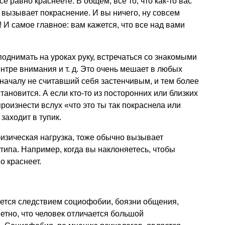
се равно краснеете. В общем, все то, что как-то вас
е вызывает покраснение. И вы ничего, ну совсем
! И самое главное: вам кажется, что все над вами
поднимать на уроках руку, встречаться со знакомыми
ентре внимания
и т. д.
Это очень мешает в любых
началу не считавший себя застенчивым, и тем более
ановится. А если кто-то из посторонних или близких
роизнести вслух «что это ты так покраснела или
заходит в тупик.
изическая нагрузка, тоже обычно вызывает
типа. Например, когда вы наклоняетесь, чтобы
о краснеет.
яется следствием социофобии, боязни общения,
етно, что человек отличается большой