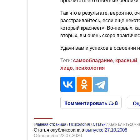
просчитать его ответные реплики 
Так что в результате, вероятно, 
расстраивайтесь, если еще некото
который краснеет». Во-первых, как
вторых, вы очень скоро практичес
Удачи вам и успехов в освоении 
Теги:
самообладание
,
красный
,
лицо
,
психология
Комментировать
8
Оц
Главная страница
/
Психология
/
Статьи
/
Как научиться «н
Статья опубликована в
выпуске 27.10.2008
Обновлено 22.07.2020