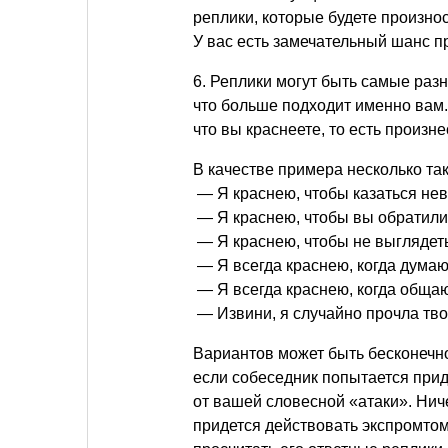
реплики, которые будете произнос
У вас есть замечательный шанс 
6. Реплики могут быть самые разн
что больше подходит именно вам.
что вы краснеете, то есть произне
В качестве примера несколько так
— Я краснею, чтобы казаться нев
— Я краснею, чтобы вы обратили
— Я краснею, чтобы не выглядет
— Я всегда краснею, когда думаю 
— Я всегда краснею, когда общаю
— Извини, я случайно прочла тво
Вариантов может быть бесконечно
если собеседник попытается при
от вашей словесной «атаки». Ниче
придется действовать экспромтом