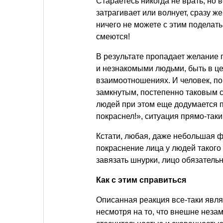
Стараетесь никогда не врать, но в
затрагивает или волнует, сразу ж
ничего не можете с этим поделать
смеются!
В результате пропадает желание 
и незнакомыми людьми, быть в ц
взаимоотношениях. И человек, по
замкнутым, постепенно таковым ст
людей при этом еще додумается п
покраснел!», ситуация прямо-таки 
Кстати, любая, даже небольшая ф
покраснение лица у людей такого 
завязать шнурки, лицо обязательн
Как с этим справиться
Описанная реакция все-таки явл
несмотря на то, что внешне незам