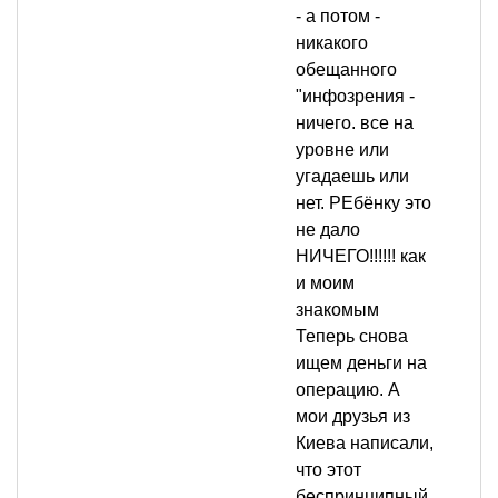
- а потом -
никакого
обещанного
"инфозрения -
ничего. все на
уровне или
угадаешь или
нет. РЕбёнку это
не дало
НИЧЕГО!!!!!! как
и моим
знакомым
Теперь снова
ищем деньги на
операцию. А
мои друзья из
Киева написали,
что этот
беспринципный