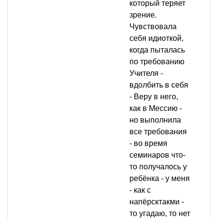
который теряет
зрение.
Чувствовала
себя идиоткой,
когда пыталась
по требованию
Учителя -
вдолбить в себя
- Веру в него,
как в Мессию -
но выполнила
все требования
- во время
семинаров что-
то получалось у
ребёнка - у меня
- как с
напёрсктакми -
то угадаю, то нет