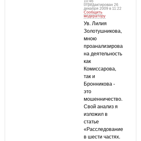
10:46
отредактирован 26
декабря 2009 в 11:22
Сообщить
модератору
Ув. Лилия
Золотушникова,
мною
проанализирова
на деятельность
как
Комиссарова,
так и
Бронникова -
это
мошенничество.
Свой анализ я
изложил в
статье
«Расследование
в шести частях.