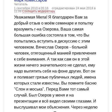
Марк Комиссаров
Читатель
1 сентября 2010 в 05:16
отредактирован 24 мая 2018 в
11:08
Сообщить модератору
Уважаемая Мила! Я благодарен Вам за
добрый отзыв о моём семинаре и попытку
вразумить г-на Озерова. Ваша самая
большая ошибка состояла в том, что Вы
попытались вступить в дискуссию с этим
человеком. Вячеслав Озеров - больной
человек, отягощенный манией привлечения
к себе внимания. А так как сам он в этой
жизни ничего значительного не сделал, ему
надо выпятить себя на фоне других. Вот он
и поливает грязью публичных людей, имена
которых стали известны. Вы помните басню
"Слон и моська". Перед Вами тот самый
случай. Был Озеров у меня и на
презентации и всё видел своими глазами. И
выслушивал мои объяснения. Через неделю