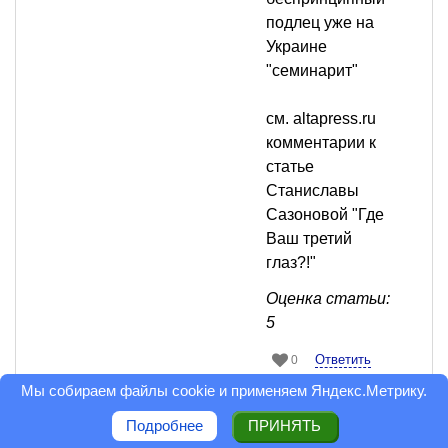
подлец уже на
Украине
"семинарит"
см. altapress.ru
комментарии к
статье
Станиславы
Сазоновой "Где
Ваш третий
глаз?!"
Оценка статьи:
5
Ответить
0
Мы собираем файлы cookie и применяем
Яндекс.Метрику
.
Мила Елина
Читатель
Подробнее
ПРИНЯТЬ
31 августа 2010 в