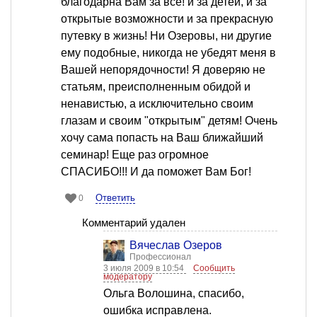
благодарна Вам за всё! и за детей, и за
открытые возможности и за прекрасную
путевку в жизнь! Ни Озеровы, ни другие
ему подобные, никогда не убедят меня в
Вашей непорядочности! Я доверяю не
статьям, преисполненным обидой и
ненавистью, а исключительно своим
глазам и своим "открытым" детям! Очень
хочу сама попасть на Ваш ближайший
семинар! Еще раз огромное
СПАСИБО!!! И да поможет Вам Бог!
Ответить
0
Комментарий удален
Вячеслав Озеров
Профессионал
3 июля 2009 в 10:54
Сообщить
модератору
Ольга Волошина, спасибо,
ошибка исправлена.