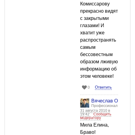
Комиссарову
прекрасно видят
с закрытыми
глазами! И
хватит уже
распространять
самым
бессовестным
образом лживую
информацию об
этом человеке!
Ответить
0
Вячеслав Озеров
Профессионал
31 августа 2010 в
19:42
Сообщить
модератору
Мила Елина,
Браво!