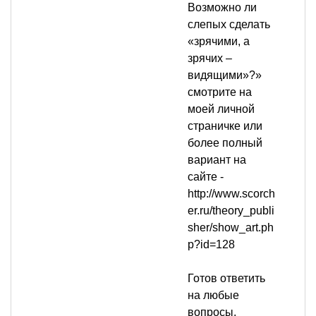
Возможно ли
слепых сделать
«зрячими, а
зрячих –
видящими»?»
смотрите на
моей личной
страничке или
более полный
вариант на
сайте -
http://www.scorch
er.ru/theory_publi
sher/show_art.ph
p?id=128
Готов ответить
на любые
вопросы.