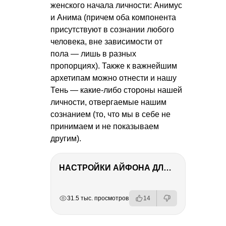
женского начала личности: Анимус
и Анима (причем оба компонента
присутствуют в сознании любого
человека, вне зависимости от
пола — лишь в разных
пропорциях). Также к важнейшим
архетипам можно отнести и нашу
Тень — какие-либо стороны нашей
личности, отвергаемые нашим
сознанием (то, что мы в себе не
принимаем и не показываем
другим).
НАСТРОЙКИ АЙФОНА ДЛЯ ФОТО И ВИДЕО
РЕКЛАМА
РЕКЛАМА
РЕКЛАМА
РЕКЛАМА
31.5 тыс. просмотров
14