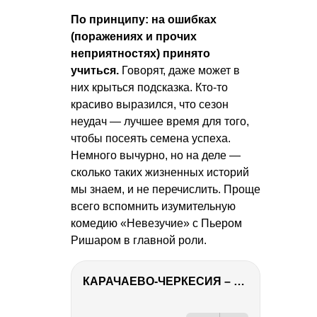
По принципу: на ошибках
(поражениях и прочих
неприятностях) принято
учиться.
Говорят, даже может в
них крыться подсказка. Кто-то
красиво выразился, что сезон
неудач — лучшее время для того,
чтобы посеять семена успеха.
Немного вычурно, но на деле —
сколько таких жизненных историй
мы знаем, и не перечислить. Проще
всего вспомнить изумительную
комедию «Невезучие» с Пьером
Ришаром в главной роли.
КАРАЧАЕВО-ЧЕРКЕСИЯ – ПУТЕШЕСТВИЕ НА КАВКАЗ часть 2
РЕКЛАМА
РЕКЛАМА
РЕКЛАМА
РЕКЛАМА
РЕКЛАМА