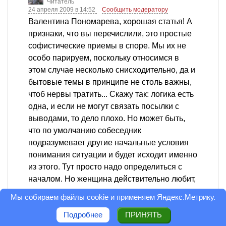
Читатель
24 апреля 2009 в 14:52
Сообщить модератору
Валентина Пономарева, хорошая статья! А
признаки, что вы перечислили, это простые
софистические приемы в споре. Мы их не
особо парируем, поскольку относимся в
этом случае несколько снисходительно, да и
бытовые темы в принципе не столь важны,
чтоб нервы тратить... Скажу так: логика есть
одна, и если не могут связать посылки с
выводами, то дело плохо. Но может быть,
что по умолчанию собеседник
подразумевает другие начальные условия
понимания ситуации и будет исходит именно
из этого. Тут просто надо определиться с
началом. Но женщина действительно любит,
что называется, гнуть свою линию, но
Мы собираем файлы cookie и применяем
Яндекс.Метрику
.
вкладывает в очередное словоизвержение
Подробнее
ПРИНЯТЬ
не сколько логику, сколько несносную