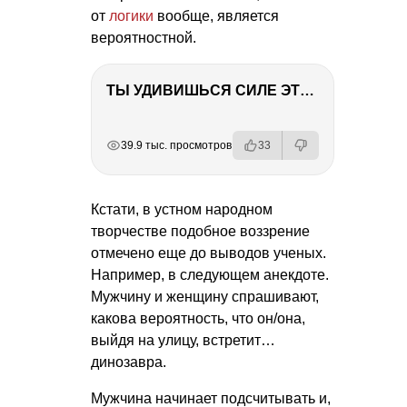
от
логики
вообще, является
вероятностной.
ТЫ УДИВИШЬСЯ СИЛЕ ЭТО ЧЕЛОВЕКА! Блог о нашей поездке в Вышний Волочек
РЕКЛАМА
РЕКЛАМА
РЕКЛАМА
39.9 тыс. просмотров
33
Кстати, в устном народном
творчестве подобное воззрение
отмечено еще до выводов ученых.
Например, в следующем анекдоте.
Мужчину и женщину спрашивают,
какова вероятность, что он/она,
выйдя на улицу, встретит…
динозавра.
Мужчина начинает подсчитывать и,