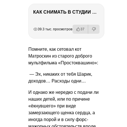
КАК СНИМАТЬ В СТУДИИ СО ВСПЫШКАМИ
РЕКЛАМА
РЕКЛАМА
РЕКЛАМА
РЕКЛАМА
39.3 тыс. просмотров
37
Помните, как сетовал кот
Матроскин из старого доброго
мультфильма «Простоквашино»:
— Эх, никаких от тебя Шарик,
доходов… Расходы одни…
И однако же нередко с подачи ли
наших детей, или по причине
«ёкнувшего» при виде
замерзающего щенка сердца, а
иногда порой и в силу форс-
мажорных обстоятельств вроде