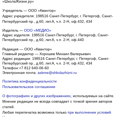
«ШколаЖизни.ру»
Учредитель — ООО «Квантор»
Адрес учредителя: 198516 Санкт-Петербург, г. Петергоф, Санкт-
Петербургский пр., д.60, лит.А, ч.п. 2-Н, оф.432, 434
Издатель —
ООО «МЕДИО»
Адрес издателя: 198516 Санкт-Петербург, г. Петергоф, Санкт-
Петербургский пр., д.60, лит.А, ч.п. 2-Н, оф.440
Редакция — ООО «Квантор»
Главный редактор — Хорошев Михаил Валерьевич
Адрес редакции:
198516
Санкт-Петербург, г. Петергоф
,
Санкт-
Петербургский пр., д.60, лит.А, ч.п. 2-Н, оф.432, 434
Телефон:
+7 812 640-06-60
Электронная почта:
askme@shkolazhizni.ru
Политика конфиденциальности
Пользовательское соглашение
О фотографиях и других изображениях
, используемых на сайте.
Мнение редакции не всегда совпадает с точкой зрения авторов
статей.
Любая перепечатка возможна только
при выполнении условий
.