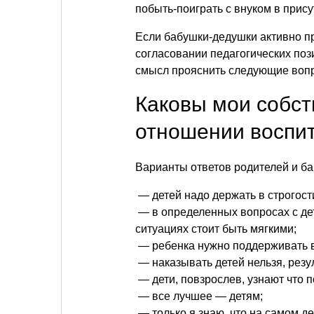
побыть-поиграть с внуком в прис
Если бабушки-дедушки активно пр
согласовании педагогических поз
смысл прояснить следующие воп
Каковы мои собс
отношении воспи
Варианты ответов родителей и ба
— детей надо держать в строгости
— в определенных вопросах с дет
ситуациях стоит быть мягкими;
— ребенка нужно поддерживать в
— наказывать детей нельзя, резу
— дети, повзрослев, узнают что п
— все лучшее — детям;
— только я знаю, что на самом де