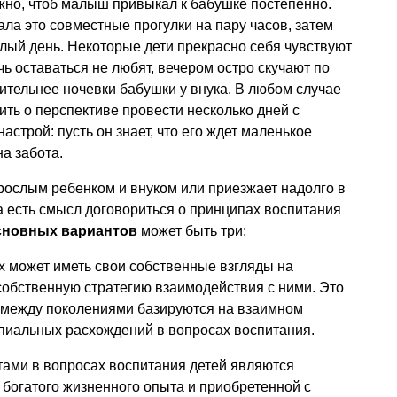
жно, чтоб малыш привыкал к бабушке постепенно.
ала это совместные прогулки на пару часов, затем
елый день. Некоторые дети прекрасно себя чувствуют
очь оставаться не любят, вечером остро скучают по
тительнее ночевки бабушки у внука. В любом случае
ить о перспективе провести несколько дней с
астрой: пусть он знает, что его ждет маленькое
а забота.
рослым ребенком и внуком или приезжает надолго в
гда есть смысл договориться о принципах воспитания
сновных вариантов
может быть три:
ых может иметь свои собственные взгляды на
собственную стратегию взаимодействия с ними. Это
я между поколениями базируются на взаимном
ипиальных расхождений в вопросах воспитания.
ртами в вопросах воспитания детей являются
 богатого жизненного опыта и приобретенной с