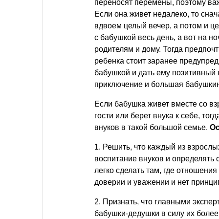
переносят перемены, поэтому ва
Если она живет недалеко, то снач
вдвоем целый вечер, а потом и ц
с бабушкой весь день, а вот на н
родителям и дому. Тогда предпоч
ребенка стоит заранее предупред
бабушкой и дать ему позитивный н
приключение и большая бабушкин
Если бабушка живет вместе со вз
гости или берет внука к себе, то
внуков в такой большой семье.
О
1. Решить, что каждый из взросл
воспитание внуков и определять 
легко сделать там, где отношени
доверии и уважении и нет принц
2. Признать, что главными экспе
бабушки-дедушки в силу их более