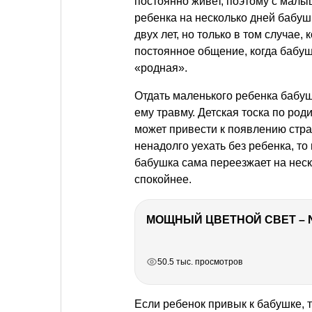
постоянно живет, поэтому с малы
ребенка на несколько дней бабуш
двух лет, но только в том случае
постоянное общение, когда бабушк
«родная».
Отдать маленького ребенка бабуш
ему травму. Детская тоска по род
может привести к появлению стра
ненадолго уехать без ребенка, т
бабушка сама переезжает на неск
спокойнее.
МОЩНЫЙ ЦВЕТНОЙ СВЕТ – 
РЕКЛАМА
РЕКЛАМА
РЕКЛАМА
РЕКЛАМА
50.5 тыс. просмотров
Если ребенок привык к бабушке, т