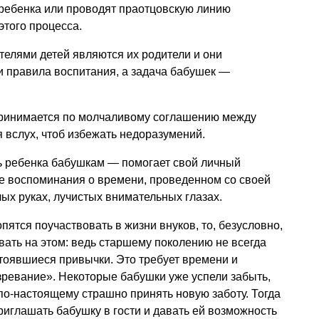
 ребенка или проводят праотцовскую линию
этого процесса.
ателями детей являются их родители и они
и правила воспитания, а задача бабушек —
принимается по молчаливому соглашению между
 вслух, чтоб избежать недоразумений.
ь ребенка бабушкам — помогает свой личный
ие воспоминания о времени, проведенном со своей
лых руках, лучистых внимательных глазах.
ятся поучаствовать в жизни внуков, то, безусловно,
вать на этом: ведь старшему поколению не всегда
тоявшиеся привычки. Это требует времени и
зревание». Некоторые бабушки уже успели забыть,
 по-настоящему страшно принять новую заботу. Тогда
приглашать бабушку в гости и давать ей возможность