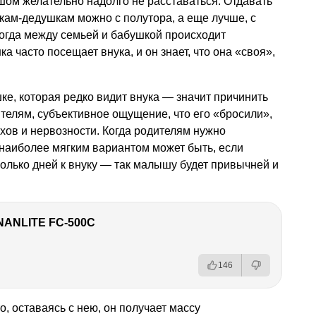
шом желательно надолго не расставаться. Отдавать
кам-дедушкам можно с полутора, а еще лучше, с
, когда между семьей и бабушкой происходит
а часто посещает внука, и он знает, что она «своя»,
ке, которая редко видит внука — значит причинить
ителям, субъективное ощущение, что его «бросили»,
хов и нервозности. Когда родителям нужно
о наиболее мягким вариантом может быть, если
олько дней к внуку — так малышу будет привычней и
NANLITE FC-500C
146
о, оставаясь с нею, он получает массу