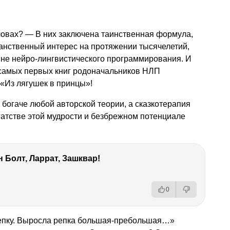
 словах? — В них заключена таинственная формула,
нственный интерес на протяжении тысячелетий,
ыне нейро-лингвистического программирования. И
з самых первых книг родоначальников НЛП
 «Из лягушек в принцы»!
богаче любой авторской теории, а сказкотерапия
атстве этой мудрости и безбрежном потенциале
 Болт, Ларрат, Зашквар!
0
епку. Выросла репка большая-пребольшая…»