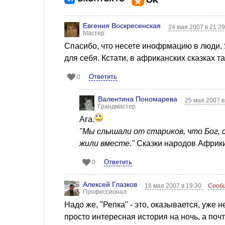
Евгения Воскресенская
24 мая 2007 в 21:2
Мастер
Спасибо, что несете инофрмацию в люди. Я
для себя. Кстати, в африканских сказках та
Ответить
0
Валентина Пономарева
25 мая 2007 в
Грандмастер
Ага.
"Мы слышали от стариков, что Бог, с
жили вместе."
Сказки народов Африки.
Ответить
0
Алексей Глазков
18 мая 2007 в 19:30
Сооб
Профессионал
Надо же, "Репка" - это, оказывается, уже 
просто интересная история на ночь, а поч