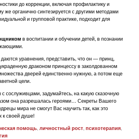
гностики до коррекции, включая профилактику и
му же органично синтезируется с другими методами
идуальной и групповой практике, подходит для
мощником
в воспитании и обучении детей, в познании
ужающими.
 даются уравнения, представить, что он — принц,
украденную драконом принцессу в заколдованном
 множества дверей единственно нужную, а потом еще
аветной цели.
я с сослуживцами, задумайтесь, на какую сказочную
разом она разрешалась героями… Секреты Вашего
удрецы мира не смогут Вас научить так, как это
 к своей душе!
ческая помощь
,
личностный рост
,
психотерапия
,
гия