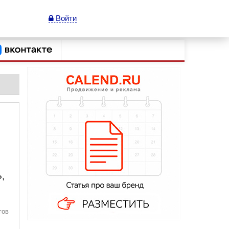
Войти
,
гов