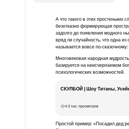
А что такого в этих простеньких
безотказно формирующая простра
задолго до появления модного н
вряд ли случайность, что одна и
называется вовсе по-сказочному:
Многовековая народная мудрость 
базируется на неисчерпаемом бог
психологических возможностей.
СКУЛБОЙ | Шоу Титаны, Усейн
РЕКЛАМА
РЕКЛАМА
РЕКЛАМА
РЕКЛАМА
4.3 тыс. просмотров
Простой пример: «Посадил дед р