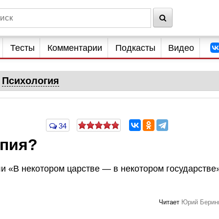
Тесты
Комментарии
Подкасты
Видео
Психология
34
апия?
 «В некотором царстве — в некотором государстве»
Читает
Юрий Берин