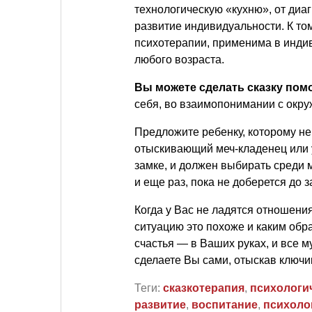
технологическую «кухню», от диа
развитие индивидуальности. К то
психотерапии, применима в индив
любого возраста.
Вы можете сделать сказку по
себя, во взаимопонимании с окр
Предложите ребенку, которому не
отыскивающий меч-кладенец или 
замке, и должен выбирать среди
и еще раз, пока не доберется до з
Когда у Вас не ладятся отношени
ситуацию это похоже и каким об
счастья — в Ваших руках, и все м
сделаете Вы сами, отыскав ключик
Теги:
сказкотерапия
,
психологи
развитие
,
воспитание
,
психоло