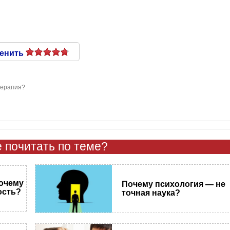
енить
терапия?
 почитать по теме?
почему
Почему психология — не
ость?
точная наука?