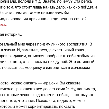
 поливали, пололи
и т. д.
Знаете, почему? Эта репка
 том, что стоит лишь начать дело, как оно пойдет, и
На казенном языке это называлось бы
моделирования причинно-следственных связей.
есь.
ая история…
реальный мир через призму личного восприятия. В
в жизни. И, заметьте, всегда счастливый конец!
 происходящим, он может вообразить себя любым из
тии сюжета, отзываясь на них душой. Это истинный
р, повысить самооценку и измениться в желаемом
росто, можно сказать — играючи. Вы скажете:
сихолог, раз сказка все делает сама?» Ну, например,
а которые человек «достает из себя», — потому что
ает о том, что знает. Психолога, видимо, можно
который может сориентировать, показать