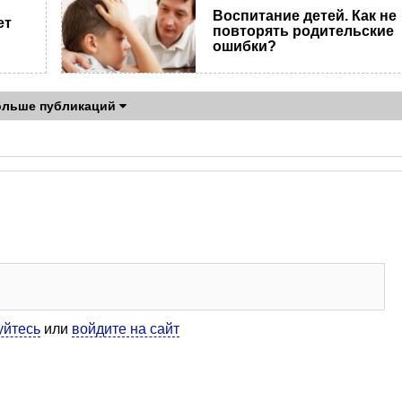
Воспитание детей. Как не
ет
повторять родительские
ошибки?
ольше публикаций
уйтесь
или
войдите на сайт