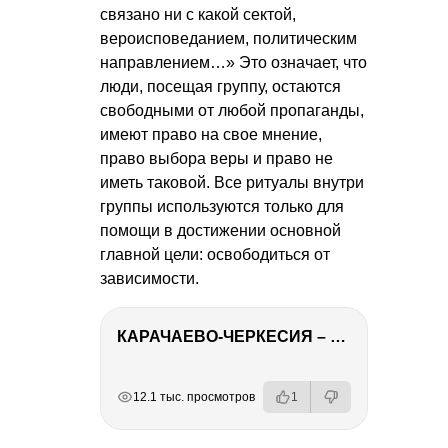
связано ни с какой сектой,
вероисповеданием, политическим
направлением…» Это означает, что
люди, посещая группу, остаются
свободными от любой пропаганды,
имеют право на свое мнение,
право выбора веры и право не
иметь таковой. Все ритуалы внутри
группы используются только для
помощи в достижении основной
главной цели: освободиться от
зависимости.
КАРАЧАЕВО-ЧЕРКЕСИЯ – ПУТЕШЕСТВИЕ НА КАВКАЗ часть 2
РЕКЛАМА
РЕКЛАМА
РЕКЛАМА
РЕКЛАМА
12.1 тыс. просмотров
1