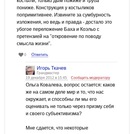
костыли, только дым пожиже и труба
пониже. Конструкция у костыликов
попримитивнее. Извините за сумбурность
изложения, но ведь и правда - достало это
убогое переложение Баха и Коэльо с
претензией на "откровение по поводу
смысла жизни".
Ответить
0
Игорь Ткачев
Грандмастер
19 декабря 2012 в 15:45
Сообщить модератору
Ольга Ковалева, вопрос остается: каков
же на самом деле мир и то, что нас
окружает, и способны ли мы его
оценивать не только через призму себя
и своего субъективизма?
Мне сдается, что некоторые