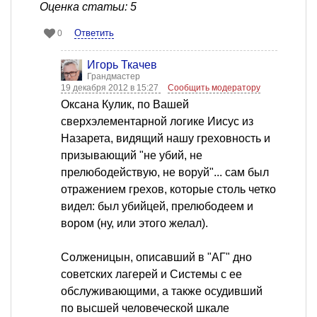
Оценка статьи: 5
Ответить
0
Игорь Ткачев
Грандмастер
19 декабря 2012 в 15:27
Сообщить модератору
Оксана Кулик, по Вашей
сверхэлементарной логике Иисус из
Назарета, видящий нашу греховность и
призывающий "не убий, не
прелюбодействую, не воруй"... сам был
отражением грехов, которые столь четко
видел: был убийцей, прелюбодеем и
вором (ну, или этого желал).
Солженицын, описавший в "АГ" дно
советских лагерей и Системы с ее
обслуживающими, а также осудивший
по высшей человеческой шкале