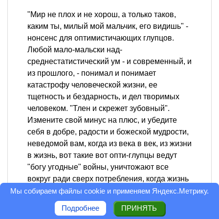
"Мир не плох и не хорош, а только таков,
каким ты, милый мой мальчик, его видишь" -
нонсенс для оптимистичающих глупцов.
Любой мало-мальски над-
среднестатистический ум - и современный, и
из прошлого, - понимал и понимает
катастрофу человеческой жизни, ее
тщетность и бездарность, и дел творимых
человеком. "Тлен и скрежет зубовный".
Измените свой минус на плюс, и убедите
себя в добре, радости и божеской мудрости,
неведомой вам, когда из века в век, из жизни
в жизнь, вот такие вот опти-глупцы ведут
"богу угодные" войны, уничтожают все
вокруг ради сверх потребления, когда жизнь
среднего человека это придти, потребить,
Мы собираем файлы cookie и применяем
Яндекс.Метрику
.
как можно больше и не оставить после себя
Подробнее
ПРИНЯТЬ
ничего, кроме тлена. Это смысл нашей