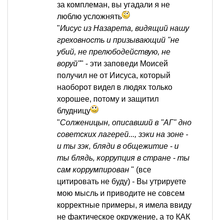
за комплеман, вы угадали я не
люблю усложнять
"
Иисус из Назарета, видящий нашу
греховность и призывающий "не
убий, не прелюбодействую, не
воруй"
" - эти заповеди Моисей
получил не от Иисуса, который
наоборот видел в людях только
хорошее, потому и защитил
блудницу
"
Солженицын, описавший в "АГ" дно
советских лагерей..., зэки на зоне -
и ты зэк, бляди в общежитие - и
ты блядь, коррупция в стране - ты
сам коррумпирован
" (все
цитировать не буду) - Вы утрируете
мою мысль и приводите не совсем
корректные примеры, я имела ввиду
не фактическое окружение, а то КАК