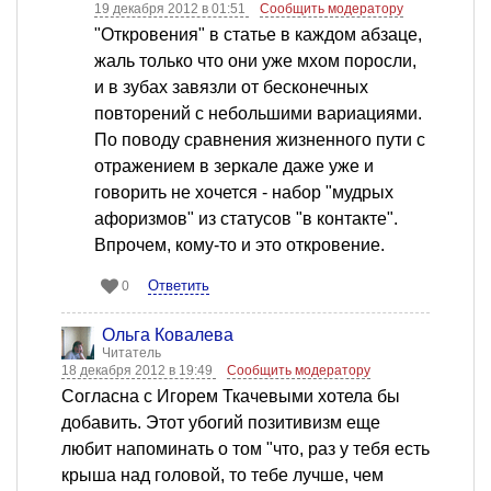
19 декабря 2012 в 01:51
Сообщить модератору
"Откровения" в статье в каждом абзаце,
жаль только что они уже мхом поросли,
и в зубах завязли от бесконечных
повторений с небольшими вариациями.
По поводу сравнения жизненного пути с
отражением в зеркале даже уже и
говорить не хочется - набор "мудрых
афоризмов" из статусов "в контакте".
Впрочем, кому-то и это откровение.
Ответить
0
Ольга Ковалева
Читатель
18 декабря 2012 в 19:49
Сообщить модератору
Согласна с Игорем Ткачевыми хотела бы
добавить. Этот убогий позитивизм еще
любит напоминать о том "что, раз у тебя есть
крыша над головой, то тебе лучше, чем