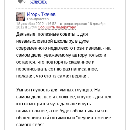
Ответить
0
Игорь Ткачев
Грандмастер
18 декабря 2012 в 16:52
отредактирован 18 декабря
2012 в 17:44
Сообщить модератору
Дельные, полезные советы... для
незамысловатой школыру, в духе
современного недалекого позитивизма - на
самом деле, уважаемому автору только и
остается, что повторять сказанное и
переписывать сотню раз написанное,
полагая, что его тз самая верная.
Умная глупость для умных глупцов. На
самом деле, все и сложнее, и хуже - для тех,
кто всмотрится чуть дальше и чуть
внимательнее, а не будет лбом тыкаться в
общепринятый оптимизм и "неуничтожение
самого себя".