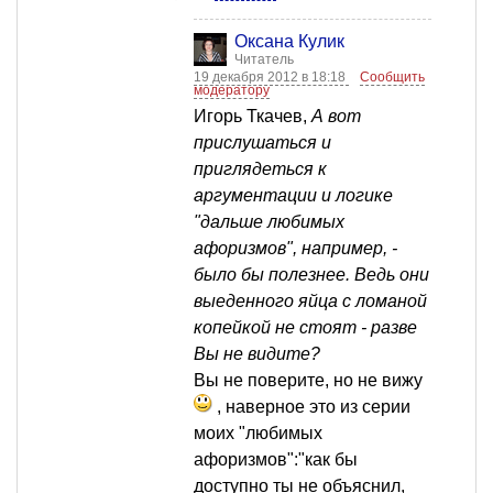
Оксана Кулик
Читатель
19 декабря 2012 в 18:18
Сообщить
модератору
Игорь Ткачев,
А вот
прислушаться и
приглядеться к
аргументации и логике
"дальше любимых
афоризмов", например, -
было бы полезнее. Ведь они
выеденного яйца с ломаной
копейкой не стоят - разве
Вы не видите?
Вы не поверите, но не вижу
, наверное это из серии
моих "любимых
афоризмов":"как бы
доступно ты не объяснил,