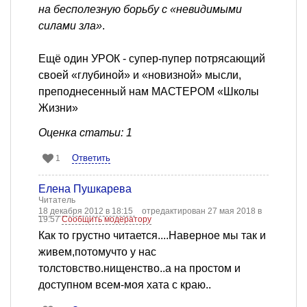
на бесполезную борьбу с «невидимыми
силами зла»
.
Ещё один УРОК - супер-пупер потрясающий
своей «глубиной» и «новизной» мысли,
преподнесенный нам МАСТЕРОМ «Школы
Жизни»
Оценка статьи: 1
Ответить
1
Елена Пушкарева
Читатель
18 декабря 2012 в 18:15
отредактирован 27 мая 2018 в
19:57
Сообщить модератору
Как то грустно читается....Наверное мы так и
живем,потомучто у нас
толстовство.нищенство..а на простом и
доступном всем-моя хата с краю..