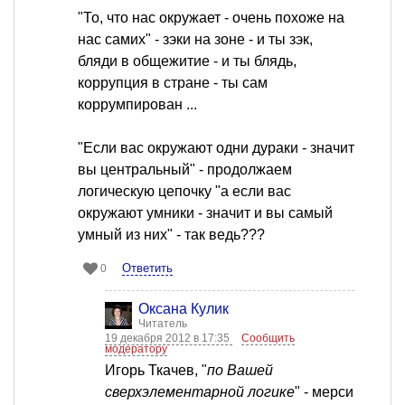
"То, что нас окружает - очень похоже на
нас самих" - зэки на зоне - и ты зэк,
бляди в общежитие - и ты блядь,
коррупция в стране - ты сам
коррумпирован ...
"Если вас окружают одни дураки - значит
вы центральный" - продолжаем
логическую цепочку "а если вас
окружают умники - значит и вы самый
умный из них" - так ведь???
Ответить
0
Оксана Кулик
Читатель
19 декабря 2012 в 17:35
Сообщить
модератору
Игорь Ткачев, "
по Вашей
сверхэлементарной логике
" - мерси