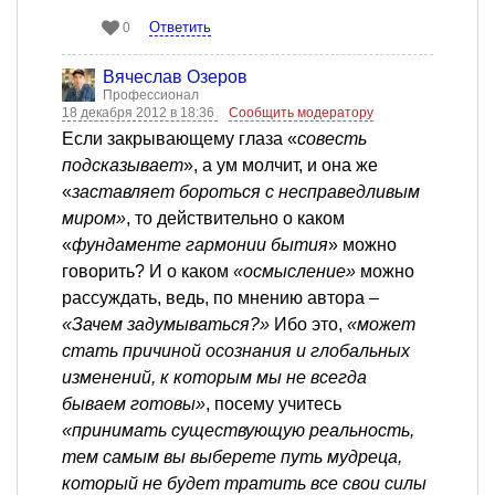
Ответить
0
Вячеслав Озеров
Профессионал
18 декабря 2012 в 18:36
Сообщить модератору
Если закрывающему глаза «
совесть
подсказывает
», а ум молчит, и она же
«
заставляет бороться с несправедливым
миром»
, то действительно о каком
«
фундаменте гармонии бытия
» можно
говорить? И о каком
«осмысление»
можно
рассуждать, ведь, по мнению автора –
«Зачем задумываться?»
Ибо это,
«может
стать причиной осознания и глобальных
изменений, к которым мы не всегда
бываем готовы»
, посему учитесь
«принимать существующую реальность,
тем самым вы выберете путь мудреца,
который не будет тратить все свои силы