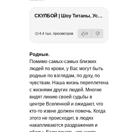
СКУЛБОЙ | Шоу Титаны, Усейн Болт, Ларрат, Зашквар!
РЕКЛАМА
РЕКЛАМА
РЕКЛАМА
РЕКЛАМА
4.4 тыс. просмотров
0
Родные.
Помимо самых-самых близких
людей по крови, у Вас могут быть
родные по взглядам, по духу, по
чувствам. Наша жизнь переплетена
с жизнями других людей. Многие
видят линию своей судьбы в
центре Вселенной и ожидают, что
кто-то извне должен помочь. Когда
этого не происходит, в людях
накапливаются раздражения и