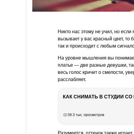
Никто нас этому не учил, но есл
вызывает у вас красный цвет, то
так и происходит с любым сигнал
На уровне мышления вы понимает
платье — две разные девушки, та
весь голос кричит о смелости, уве
расслабляет.
КАК СНИМАТЬ В СТУДИИ С
РЕКЛАМА
РЕКЛАМА
РЕКЛАМА
39.3 тыс. просмотров
Разумеется, оттенок также играет