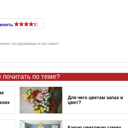
енить
влияет на окружающих и нас самих?
 почитать по теме?
ак
Для чего цветам запах и
воих
цвет?
Какую цветовую гамму