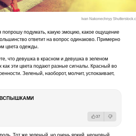
Ivan Nakonechnyy Shutterstock.
и я попрошу подумать, какую эмоцию, какое ощущение
 большинство ответит на вопрос одинаково. Примерно
ом цвета одежды.
е, что девушка в красном и девушка в зеленом
к как эти цвета подают разные сигналы. Красный во
ренности. Зеленый, наоборот, молчит, успокаивает,
О ВСПЫШКАМИ
37
 роль. Тот же зеленый, но очень яркий, неоновый,