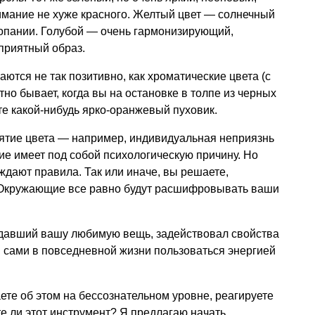
имание не хуже красного. Желтый цвет — солнечный
копании. Голубой — очень гармонизирующий,
 приятный образ.
ются не так позитивно, как хроматические цвета (с
тно бывает, когда вы на остановке в толпе из черных
те какой-нибудь ярко-оранжевый пуховик.
иятие цвета — например, индивидуальная неприязнь
ние имеет под собой психологическую причину. Но
ждают правила. Так или иначе, вы решаете,
. Окружающие все равно будут расшифровывать ваши
оздавший вашу любимую вещь, задействовал свойства
 сами в повседневной жизни пользоваться энергией
ете об этом на бессознательном уровне, реагируете
те ли этот инструмент? Я предлагаю начать