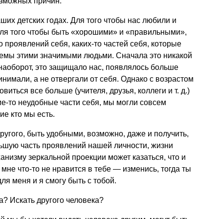
зможных причин.
ших детских годах. Для того чтобы нас любили и
ля того чтобы быть «хорошими» и «правильными»,
о проявлений себя, каких-то частей себя, которые
емы этими значимыми людьми. Сначала это никакой
 наоборот, это защищало нас, появлялось больше
нимали, а не отвергали от себя. Однако с возрастом
овиться все больше (учителя, друзья, коллеги
и т. д.
)
ие-то неудобные части себя, мы могли совсем
ие кто мы есть.
ругого, быть удобными, возможно, даже и получить,
ольшую часть проявлений нашей личности, жизни
ханизму зеркальной проекции может казаться, что и
мне что-то не нравится в тебе — изменись, тогда ты
я меня и я смогу быть с тобой.
да? Искать другого человека?