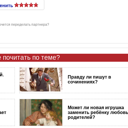
енить
хочется переделать партнера?
 почитать по теме?
й.
Правду ли пишут в
сочинениях?
Может ли новая игрушка
ает
заменить ребёнку любов
родителей?