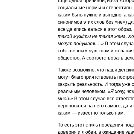
Еще одной причиной, из-за которо
социальные нормы и стереотипы 
каким быть нужно и выгодно, а к
синонимов этих слов без «не») д
всегда вписываться в этот образ,
такой муж/ты не такая жена. Хоч
могут подумать…»
В этом случ
собственным чувствам и желаниям
общество. А соответствовать це
Также возможно, что наши детски
могут благоприятствовать постро
закрыть реальность. И тогда уже
реальным человеком.
«Я хочу, чт
мной!»
В этом случае вся ответс
переносится на него самого, да 
каким — известно только нам.
То есть этот стиль поведения по
доверия и любви, а ожидание уда