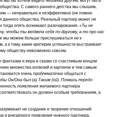
й мы бы хотели видеть человека другим, могут быть
общества. С самого раннего детства мы слышим,
аким — неправильно и неэффективно (не помню
ля данного общества. Реальный партнер может не
 и тогда опять возникают разочарования.
«Ты не
у, чтобы ты вел/вела себя по-другому, а то про нас
ае мы можем больше прислушиваться не к
, а к тому, какие критерии успешности выстраивает
лому обществу невозможно совсем.
е фантазии и вера в сказки со счастливым концом
ению множества иллюзий и картинок и тем самым
 становится очень проблематично общаться с
обы Он/Она был (а) Таким (ой). Появись передо
твенность появления желаемого партнера
и соответствовать он должен особым требованиям, а
дразумевает не создание и творение отношений
чи и внезапного появления нужного партнера.