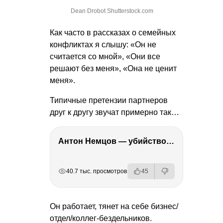
Dean Drobot Shutterstock.com
Как часто в рассказах о семейных
конфликтах я слышу: «Он не
считается со мной», «Они все
решают без меня», «Она не ценит
меня».
Типичные претензии партнеров
друг к другу звучат примерно так…
Антон Немцов — убийство Бориса Немцова, переезд в Дубай, семья и политика
РЕКЛАМА
РЕКЛАМА
РЕКЛАМА
РЕКЛАМА
РЕКЛАМА
40.7 тыс. просмотров
45
Он работает, тянет на себе бизнес/
отдел/коллег-бездельников.