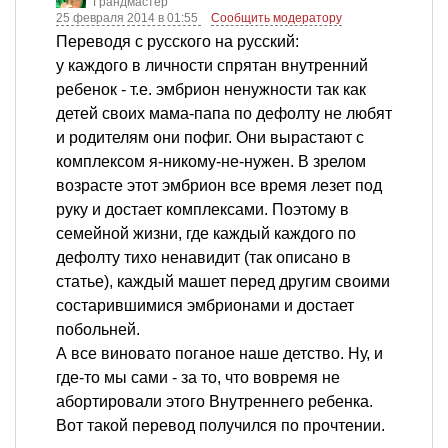
Грандмастер
25 февраля 2014 в 01:55
Сообщить модератору
Переводя с русского на русский:
у каждого в личности спрятан внутренний
ребенок - т.е. эмбрион ненужности так как
детей своих мама-папа по дефолту не любят
и родителям они пофиг. Они вырастают с
комплексом я-никому-не-нужен. В зрелом
возрасте этот эмбрион все время лезет под
руку и достает комплексами. Поэтому в
семейной жизни, где каждый каждого по
дефолту тихо ненавидит (так описано в
статье), каждый машет перед другим своими
состарившимися эмбрионами и достает
побольней.
А все виновато поганое наше детство. Ну, и
где-то мы сами - за то, что вовремя не
абортировали этого Внутреннего ребенка.
Вот такой перевод получился по прочтении.