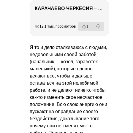
КАРАЧАЕВО-ЧЕРКЕСИЯ – ПУТЕШЕСТВИЕ НА КАВКАЗ часть 2
РЕКЛАМА
РЕКЛАМА
РЕКЛАМА
РЕКЛАМА
12.1 тыс. просмотров
1
Я то и дело сталкиваюсь с людьми,
недовольными своей работой
(начальник — козел, заработок —
маленький), которые словно
делают все, чтобы и дальше
оставаться на этой нелюбимой
работе, и не делают ничего, чтобы
как-то изменить свое несчастное
положение. Всю свою энергию они
пускают на оправдание своего
бездействия, доказывание того,
почему они не сменят место
работы. Причины у всех