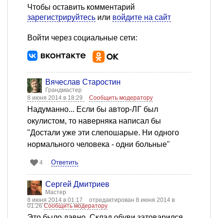
Чтобы оставить комментарий
зарегистрируйтесь
или
войдите на сайт
Войти через социальные сети:
Вячеслав Старостин
Грандмастер
8 июня 2014 в 18:29
Сообщить модератору
Надуманно... Если бы автор-ЛГ был
окулистом, то наверняка написал бы
"Достали уже эти слепошарые. Ни одного
нормального человека - одни больные"
Ответить
4
Сергей Дмитриев
Мастер
8 июня 2014 в 01:17
отредактирован 8 июня 2014 в
01:26
Сообщить модератору
Это было давно. Склад обуви затоварился.