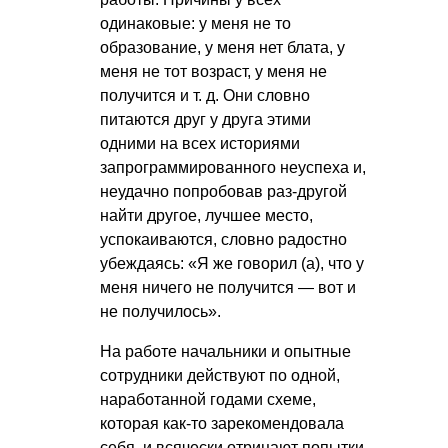
одинаковые: у меня не то
образование, у меня нет блата, у
меня не тот возраст, у меня не
получится
и т. д.
Они словно
питаются друг у друга этими
одними на всех историями
запрограммированного неуспеха и,
неудачно попробовав раз-другой
найти другое, лучшее место,
успокаиваются, словно радостно
убеждаясь: «Я же говорил (а), что у
меня ничего не получится — вот и
не получилось».
На работе начальники и опытные
сотрудники действуют по одной,
наработанной годами схеме,
которая как-то зарекомендовала
себя, и всячески отрицают попытки