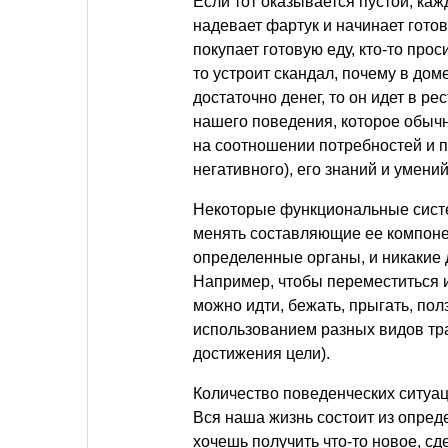
Если тот оказывается пустой, каж
надевает фартук и начинает готов
покупает готовую еду, кто-то прос
то устроит скандал, почему в доме
достаточно денег, то он идет в р
нашего поведения, которое обычн
на соотношении потребностей и п
негативного), его знаний и умени
Некоторые функциональные систе
менять составляющие ее компоне
определенные органы, и никакие д
Например, чтобы переместиться из 
можно идти, бежать, прыгать, полз
использованием разных видов тр
достижения цели).
Количество поведенческих ситуац
Вся наша жизнь состоит из опред
хочешь получить что-то новое, сде