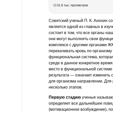
РЕКЛАМА
РЕКЛАМА
РЕКЛАМА
РЕКЛАМА
31.6 тыс. просмотров
Советский ученый
П. К. Анохин
со
является одной из главных в изу
состоит в том, что все органы на
они могут выполнять свои функци
комплексе с другими органами ЖКТ
перекачивать кровь по организму
функциональная система, котора
среде в данное конкретное время
место в функциональной системе 
результата — означает изменить
для организма направлении. Для
несколько этапов.
Первую стадию
ученые называю
определяет все дальнейшее пове
(мотивационное возбуждение), по