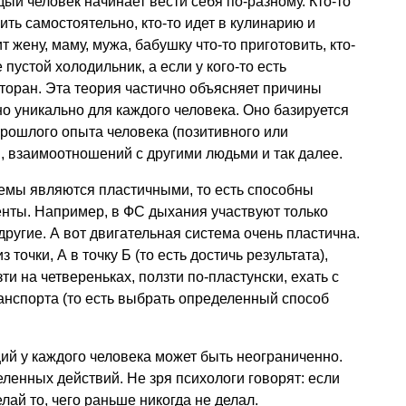
дый человек начинает вести себя по-разному. Кто-то
ить самостоятельно, кто-то идет в кулинарию и
ит жену, маму, мужа, бабушку что-то приготовить, кто-
 пустой холодильник, а если у кого-то есть
есторан. Эта теория частично объясняет причины
о уникально для каждого человека. Оно базируется
рошлого опыта человека (позитивного или
й, взаимоотношений с другими людьми и так далее.
мы являются пластичными, то есть способны
нты. Например, в ФС дыхания участвуют только
ругие. А вот двигательная система очень пластична.
точки, А в точку Б (то есть достичь результата),
ти на четвереньках, ползти по-пластунски, ехать с
анспорта (то есть выбрать определенный способ
ий у каждого человека может быть неограниченно.
еленных действий. Не зря психологи говорят: если
лай то, чего раньше никогда не делал.