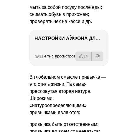
мыть за собой посуду после еды;
снимать обувь в прихожей;
проверять чек на кассе и др.
НАСТРОЙКИ АЙФОНА ДЛЯ ФОТО И ВИДЕО
РЕКЛАМА
РЕКЛАМА
РЕКЛАМА
РЕКЛАМА
31.4 тыс. просмотров
14
В глобальном смысле привычка —
это стиль жизни. Та самая
пресловутая вторая натура.
Широкими,
«натуроопределяющими»
привычками являются:
привычка быть ответственным;
привычка во всем сомневаться;