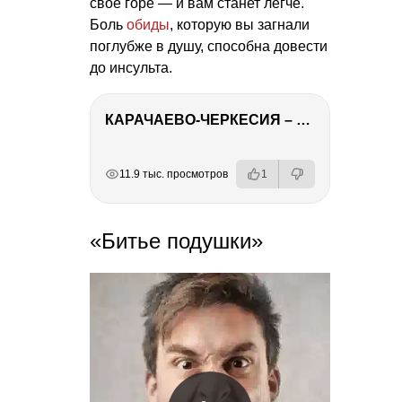
свое горе — и вам станет легче.
Боль
обиды
, которую вы загнали
поглубже в душу, способна довести
до инсульта.
КАРАЧАЕВО-ЧЕРКЕСИЯ – ПУТЕШЕСТВИЕ НА КАВКАЗ часть 2
РЕКЛАМА
РЕКЛАМА
РЕКЛАМА
11.9 тыс. просмотров
1
«Битье подушки»