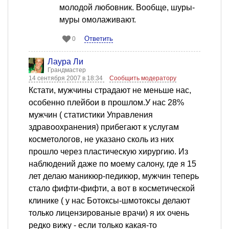
молодой любовник. Вообще, шуры-
муры омолаживают.
Ответить
0
Лаура Ли
Грандмастер
14 сентября 2007 в 18:34
Сообщить модератору
Кстати, мужчины страдают не меньше нас,
особенно плейбои в прошлом.У нас 28%
мужчин ( статистики Управления
здравоохранения) прибегают к услугам
косметологов, не указано сколь из них
прошло через пластическую хирургию. Из
наблюдений даже по моему салону, где я 15
лет делаю маникюр-педикюр, мужчин теперь
стало фифти-фифти, а вот в косметической
клинике ( у нас Ботоксы-шмотоксы делают
только лицензированые врачи) я их очень
редко вижу - если только какая-то