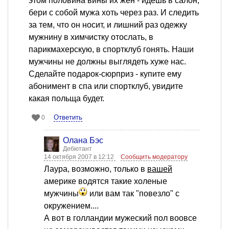
этом половина вины их жен - идешь в салон,
бери с собой мужа хоть через раз. И следить
за тем, что он носит, и лишний раз одежку
мужнину в химчистку отослать, в
парикмахерскую, в спортклуб гонять. Наши
мужчины не должны выглядеть хуже нас.
Сделайте подарок-сюрприз - купите ему
абонимент в спа или спортклуб, увидите
какая польща будет.
Ответить
0
Олана Бэс
Дебютант
14 октября 2007 в 12:12
Сообщить модератору
Лаура, возможно, только в
вашей
америке водятся такие холеные
мужчины
или вам так "повезло" с
окружением....
А вот в голландии мужеский пол воовсе