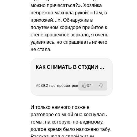
можно причесаться?». Хозяйка
небрежно махнула рукой: «Там, в
прихожей…». Обнаружив в
полутемном коридоре прибитое к
стене крошечное зеркало, я очень
удивилась, но спрашивать ничего
не стала.
КАК СНИМАТЬ В СТУДИИ СО ВСПЫШКАМИ
РЕКЛАМА
РЕКЛАМА
РЕКЛАМА
39.2 тыс. просмотров
37
И только намного позже в
разговоре со мной она коснулась
темы, на которую, по-видимому,
долгое время было наложено табу.
Рассказывая о своей жизни,