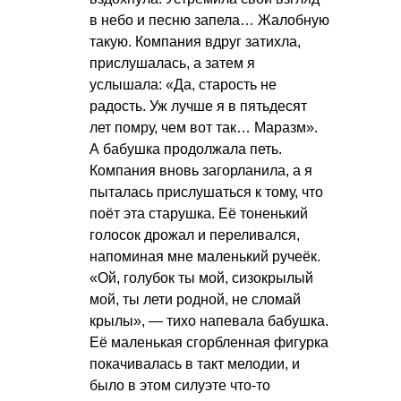
в небо и песню запела… Жалобную
такую. Компания вдруг затихла,
прислушалась, а затем я
услышала: «Да, старость не
радость. Уж лучше я в пятьдесят
лет помру, чем вот так… Маразм».
А бабушка продолжала петь.
Компания вновь загорланила, а я
пыталась прислушаться к тому, что
поёт эта старушка. Её тоненький
голосок дрожал и переливался,
напоминая мне маленький ручеёк.
«Ой, голубок ты мой, сизокрылый
мой, ты лети родной, не сломай
крылы», — тихо напевала бабушка.
Её маленькая сгорбленная фигурка
покачивалась в такт мелодии, и
было в этом силуэте что-то