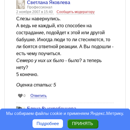
Светлана Яковлева
Профессионал
2 ноября 2007 в 15:40
Сообщить модератору
Слезы навернулись.
А ведь не каждый, кто способен на
сострадание, подойдет к этой или другой
бабушке. Иногда люди то ли стесняются, то
ли боятся ответной реакции. А Вы подошли -
есть чему поучиться.
Семеро у них их было
- было? а теперь
нету?
5 конечно.
Оценка статьи: 5
Ответить
0
Елена Выскребенцева
Мы собираем файлы cookie и применяем
Яндекс.Метрику
.
Профессионал
28 октября 2007 в 02:31
Сообщить модератору
Подробнее
ПРИНЯТЬ
5.