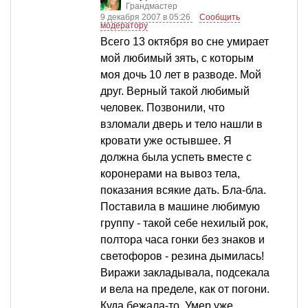
Грандмастер
9 декабря 2007 в 05:26
Сообщить
модератору
Всего 13 октября во сне умирает
мой любимый зять, с которым
моя дочь 10 лет в разводе. Мой
друг. Верный такой любимый
человек. Позвонили, что
взломали дверь и тело нашли в
кровати уже остывшее. Я
должна была успеть вместе с
коронерами на вывоз тела,
показания всякие дать. Бла-бла.
Поставила в машине любимую
группу - такой себе нехилый рок,
полтора часа гонки без знаков и
светофоров - резина дымилась!
Виражи закладывала, подсекала
и вела на пределе, как от погони.
Куда бежала-то. Умер уже.