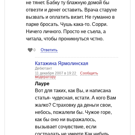
не тянет. Бабку ту блажную домой бы
отвезти и денег оставить. Врача старухе
вызвать и оплатить визит. Не гуманно в
парке бросать. Чушь кака-то. Сорри.
Ничего личного. Просто не съела, а
читала, чтобы проникнуться чстно.
Ответить
0
Катажина Ярмолинская
Дебютант
11 декабря 2007 в 19:22
Сообщить
модератору
Лауре
Вот для таких, как Вы, и написана
статья- чудесная, кстати. А кого Вам
жалко? Страховку да деньги свои,
небось, пожалели бы. Чужое горе,
как бы оно ни выражалось,
вызывает сочувствие, если
сострадать не умеете.Как нибудь