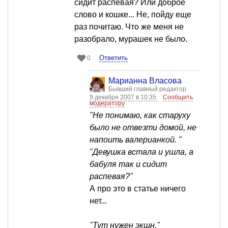
сидит распевая? Или доброе
слово и кошке... Не, пойду еще
раз почитаю. Что же меня не
разобрало, мурашек не было.
Ответить
0
Марианна Власова
Бывший главный редактор
9 декабря 2007 в 10:35
Сообщить
модератору
"Не понимаю, как старуху
было не отвезти домой, не
напоить валерианкой. "
"Девушка встала и ушла, а
бабуля так и сидит
распевая?"
А про это в статье ничего
нет...
"Тут нужен экшн."