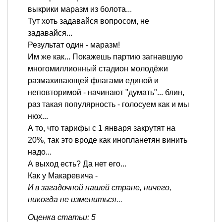
выкрики маразм из болота...
Тут хоть задавайся вопросом, не
задавайся...
Результат один - маразм!
Им же как... Покажешь партию загнавшую
многомиллионный стадион молодёжи
размахивающей флагами единой и
неповторимой - начинают "думать"... блин,
раз такая популярность - голосуем как и мы
нюх...
А то, что тарифы с 1 января закрутят на
20%, так это вроде как инопланетян винить
надо...
А выход есть? Да нет его...
Как у Макаревича -
И в загадочной нашей стране, ничего,
никогда не измениться...
Оценка статьи: 5