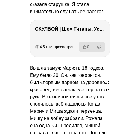
сказала старушка. Я стала
внимательно слушать её рассказ.
СКУЛБОЙ | Шоу Титаны, Усейн Болт, Ларрат, Зашквар!
РЕКЛАМА
РЕКЛАМА
РЕКЛАМА
4.5 тыс. просмотров
0
Вышла замуж Мария в 18 годков.
Ему было 20. Он, как говорится,
был «первым парнем на деревне»:
красавец, весельчак, мастер на все
руки. В семейной жизни всё у них
спорилось, всё ладилось. Когда
Мария и Миша ждали первенца,
Мишу на войну забрали. Рожала
она одна. Сын родился, Мишей
назвала, в честь отца его. Прошло