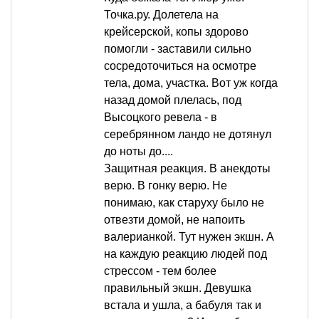
Точка.ру. Долетела на
крейсерской, копы здорово
помогли - заставили сильно
сосредоточиться на осмотре
тела, дома, участка. Вот уж когда
назад домой плелась, под
Высоцкого ревела - в
серебрянном ландо не дотянул
до ноты до....
Защитная реакция. В анекдоты
верю. В гонку верю. Не
понимаю, как старуху было не
отвезти домой, не напоить
валерианкой. Тут нужен экшн. А
на каждую реакцию людей под
стрессом - тем более
правильный экшн. Девушка
встала и ушла, а бабуля так и