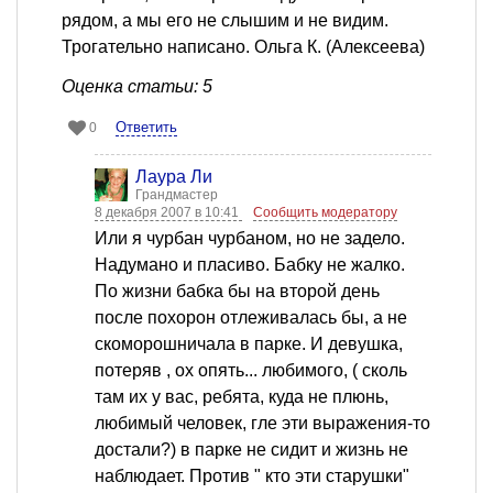
рядом, а мы его не слышим и не видим.
Трогательно написано. Ольга К. (Алексеева)
Оценка статьи: 5
Ответить
0
Лаура Ли
Грандмастер
8 декабря 2007 в 10:41
Сообщить модератору
Или я чурбан чурбаном, но не задело.
Надумано и пласиво. Бабку не жалко.
По жизни бабка бы на второй день
после похорон отлеживалась бы, а не
скоморошничала в парке. И девушка,
потеряв , ох опять... любимого, ( сколь
там их у вас, ребята, куда не плюнь,
любимый человек, гле эти выражения-то
достали?) в парке не сидит и жизнь не
наблюдает. Против " кто эти старушки"