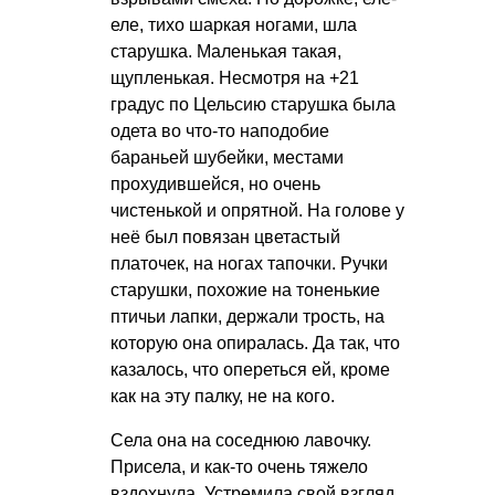
еле, тихо шаркая ногами, шла
старушка. Маленькая такая,
щупленькая. Несмотря на +21
градус по Цельсию старушка была
одета во что-то наподобие
бараньей шубейки, местами
прохудившейся, но очень
чистенькой и опрятной. На голове у
неё был повязан цветастый
платочек, на ногах тапочки. Ручки
старушки, похожие на тоненькие
птичьи лапки, держали трость, на
которую она опиралась. Да так, что
казалось, что опереться ей, кроме
как на эту палку, не на кого.
Села она на соседнюю лавочку.
Присела, и как-то очень тяжело
вздохнула. Устремила свой взгляд