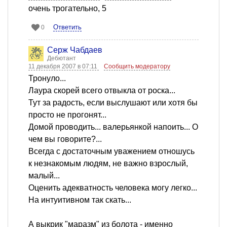
очень трогательно, 5
Ответить
0
Серж Чабдаев
Дебютант
11 декабря 2007 в 07:11
Сообщить модератору
Тронуло...
Лаура скорей всего отвыкла от роска...
Тут за радость, если выслушают или хотя бы
просто не прогонят...
Домой проводить... валерьянкой напоить... О
чем вы говорите?...
Всегда с достаточным уважением отношусь
к незнакомым людям, не важно взрослый,
малый...
Оценить адекватность человека могу легко...
На интуитивном так скать...
А выкрик "маразм" из болота - именно