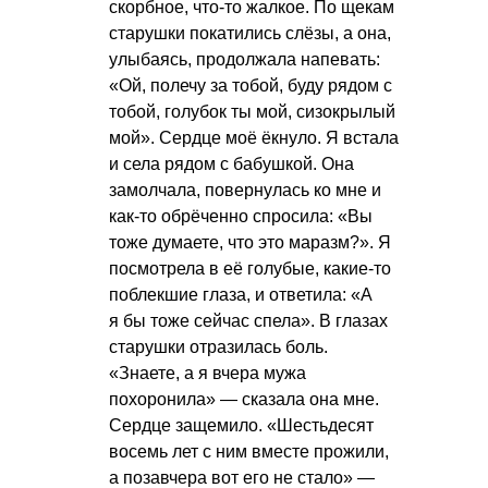
скорбное, что-то жалкое. По щекам
старушки покатились слёзы, а она,
улыбаясь, продолжала напевать:
«Ой, полечу за тобой, буду рядом с
тобой, голубок ты мой, сизокрылый
мой». Сердце моё ёкнуло. Я встала
и села рядом с бабушкой. Она
замолчала, повернулась ко мне и
как-то обрёченно спросила: «Вы
тоже думаете, что это маразм?». Я
посмотрела в её голубые, какие-то
поблекшие глаза, и ответила: «А
я бы тоже сейчас спела». В глазах
старушки отразилась боль.
«Знаете, а я вчера мужа
похоронила» — сказала она мне.
Сердце защемило. «Шестьдесят
восемь лет с ним вместе прожили,
а позавчера вот его не стало» —