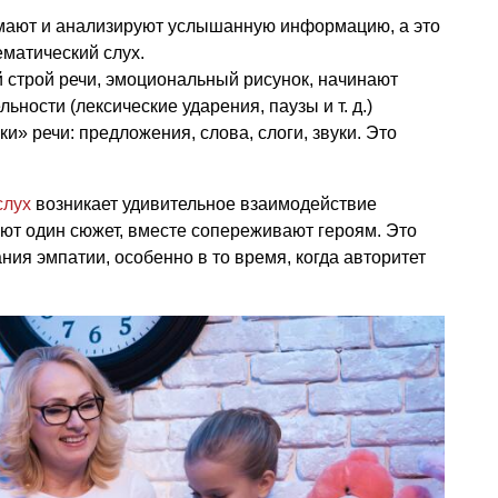
имают и анализируют услышанную информацию, а это
ематический слух.
 строй речи, эмоциональный рисунок, начинают
льности (лексические ударения, паузы
и т. д.
)
и» речи: предложения, слова, слоги, звуки. Это
слух
возникает удивительное взаимодействие
ают один сюжет, вместе сопереживают героям. Это
я эмпатии, особенно в то время, когда авторитет