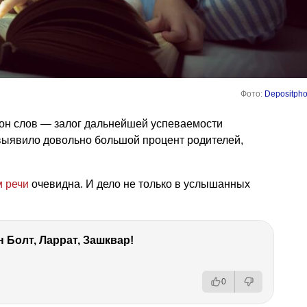
Фото:
Depositpho
ион слов — залог дальнейшей успеваемости
выявило довольно большой процент родителей,
м речи
очевидна. И дело не только в услышанных
 Болт, Ларрат, Зашквар!
0