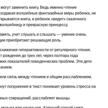
могут заменить книгу. Ведь именно чтение
создавая волшебные фантазийные миры ребенка, не
крывается книга, и ребенок «видит» сказочного
 волшебницу и прекрасную принцессу.
амять, учит слушать и слышать — умение очень
ации приобретают решающую роль.
нижения гиперактивности от регулярного чтения.
т рождения до трех лет, через полтора года
ких показателей поведенческих проблем. Эти дети
манием.
или связь между чтением и общим расслаблением.
нут погружения в текст понижает уровень стресса на
ечных сокращений, расслабляет мышцы.
, музыка или чашка чая. Хороший способ снять