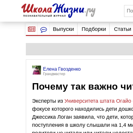
Выпуски
Подборки
Статьи
Елена Гвозденко
Грандмастер
Почему так важно чи
Эксперты из
Университета штата Огайо
фокусе которого находились дети дошк
Джессика Логан заявила, что дети, кот
поступления в школу слышали на 1,4 м
родители не читали или читали недоста