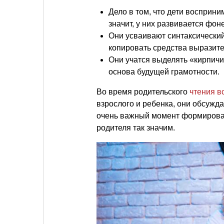
Дело в том, что дети восприн
значит, у них развивается фон
Они усваивают синтаксический
копировать средства выразите
Они учатся выделять «кирпичик
основа будущей грамотности.
Во время родительского
чтения в
взрослого и ребенка, они обсужд
очень важный момент формировани
родителя так значим.