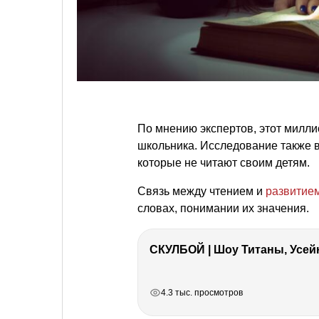
По мнению экспертов, этот милл
школьника. Исследование также 
которые не читают своим детям.
Связь между чтением и
развитие
словах, понимании их значения.
СКУЛБОЙ | Шоу Титаны, Усейн
РЕКЛАМА
РЕКЛАМА
РЕКЛАМА
4.3 тыс. просмотров