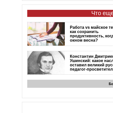
Что еще
Работа vs майское т
как сохранить
продуктивность, когд
окном весна?
Константин Дмитрие
Ушинский: какое нас
оставил великий рус
педагог-просветите
Б