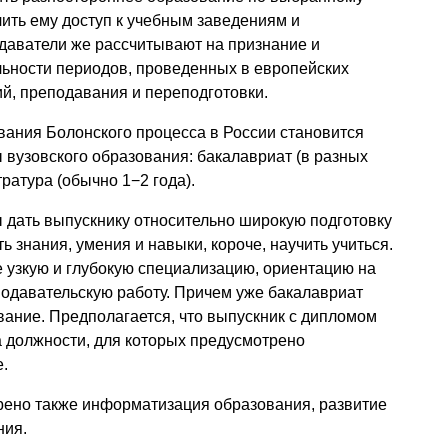
ить ему доступ к учебным заведениям и
даватели же рассчитывают на признание и
льности периодов, проведенных в европейских
й, преподавания и переподготовки.
вания Болонского процесса в России становится
 вузовского образования: бакалавриат (в разных
тратура (обычно 1−2 года).
ы дать выпускнику относительно широкую подготовку
ь знания, умения и навыки, короче, научить учиться.
 узкую и глубокую специализацию, ориентацию на
подавательскую работу. Причем уже бакалавриат
ание. Предполагается, что выпускник с дипломом
а должности, для которых предусмотрено
.
ено также информатизация образования, развитие
ния.