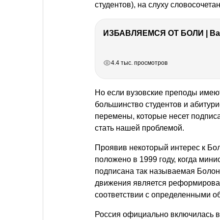
студентов), на слуху словосочета
ИЗБАВЛЯЕМСЯ ОТ БОЛИ | Важ
РЕКЛАМА
РЕКЛАМА
РЕКЛАМА
РЕКЛАМА
4.4 тыс. просмотров
Но если вузовские преподы имеют 
большинство студентов и абитур
перемены, которые несет подписа
стать нашей проблемой.
Проявив некоторый интерес к Бол
положено в 1999 году, когда мин
подписана так называемая Болон
движения является реформирова
соответствии с определенными о
Россия официально включилась в 