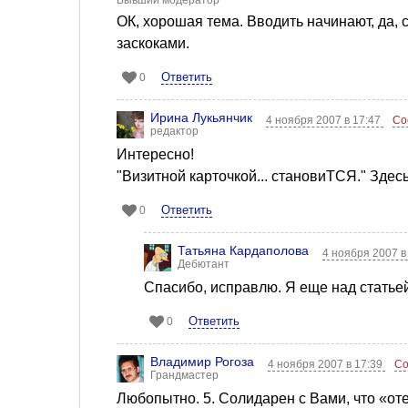
Бывший модератор
ОК, хорошая тема. Вводить начинают, да,
заскоками.
Ответить
0
Ирина Лукьянчик
4 ноября 2007 в 17:47
Со
редактор
Интересно!
"Визитной карточкой... становиТСЯ." Здесь
Ответить
0
Татьяна Кардаполова
4 ноября 2007 в
Дебютант
Спасибо, исправлю. Я еще над статье
Ответить
0
Владимир Рогоза
4 ноября 2007 в 17:39
Со
Грандмастер
Любопытно. 5. Солидарен с Вами, что «от