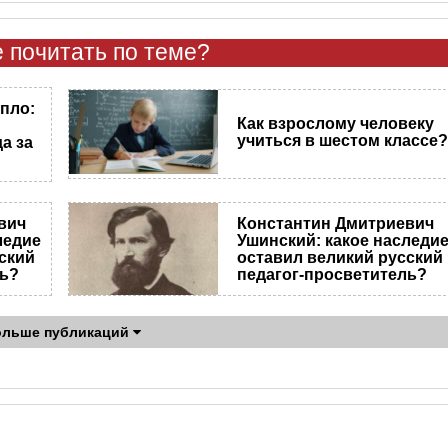
 почитать по теме?
епло:
Как взрослому человеку
учиться в шестом классе
а за
вич
Константин Дмитриевич
ледие
Ушинский: какое наследи
ский
оставил великий русский
ль?
педагог-просветитель?
ольше публикаций