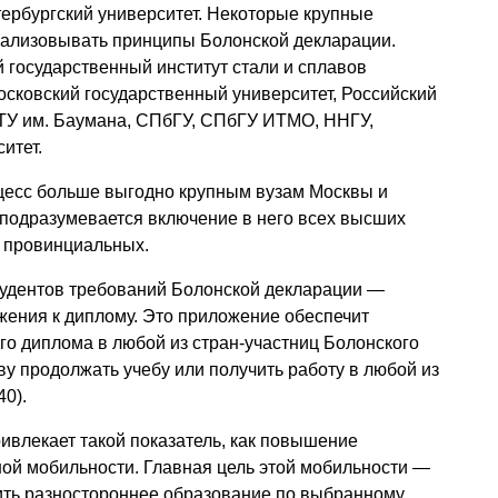
ербургский университет. Некоторые крупные
еализовывать принципы Болонской декларации.
 государственный институт стали и сплавов
Московский государственный университет, Российский
ТУ им. Баумана, СПбГУ, СПбГУ ИТМО, ННГУ,
итет.
цесс больше выгодно крупным вузам Москвы и
 подразумевается включение в него всех высших
и провинциальных.
тудентов требований Болонской декларации —
ения к диплому. Это приложение обеспечит
го диплома в любой из стран-участниц Болонского
ву продолжать учебу или получить работу в любой из
40).
ривлекает такой показатель, как повышение
ой мобильности. Главная цель этой мобильности —
чить разностороннее образование по выбранному