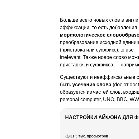
Больше всего новых слов в англий
аффиксации, то есть добавления 
морфологическое словообраз
преобразование исходной единиц
(приставка или суффикс): to use — u
irrelevant. Также новое слово мо
приставки, и суффикса — например
Существуют и неаффиксальные сп
быть
усечение слова
(doc от docto
образуется из частей слов, вход
personal computer, UNO, BBC, WW
НАСТРОЙКИ АЙФОНА ДЛЯ 
РЕКЛАМА
РЕКЛАМА
РЕКЛАМА
31.5 тыс. просмотров