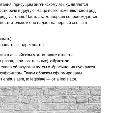
ания, присущим английскому языку, является
асти речи в другую. Чаще всего изменяют свой род
ряд глаголов. Часто эта конверсия сопровождается
ществительном оно падает на первый слог, а в
ажать);
обращаться, адресовать).
ния в английском можно также отнести
в разряд прилагательных),
обратное
м слова образуются путем отбрасывания суффикса
с суффиксом. Таким образом сформированы,
enthusiasm, to legislate — от a legislator.