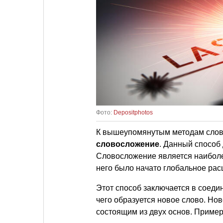
Фото:
Depositphotos
К вышеупомянутым методам слов
c
ловосложение
. Данный способ 
Словосложение является наибол
него было начато глобальное рас
Этот способ заключается в соедин
чего образуется новое слово. Но
состоящим из двух основ. Примеры