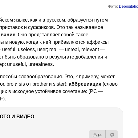
Фото:
Depositpho
ском языке, как и в русском, образуется путем
приставок и суффиксов. Это так называемое
ование
. Оно представляет собой такое
ы в новую, когда к ней прибавляются аффиксы
seful, useless, user; real — unreal, relevant —
жет быть образовано в результате добавления и
: unuseful, unrealness.
особы словообразования. Это, к примеру, может
r, bro и sis от brother и sister);
аббревиация
(слово
ящих в исходное устойчивое сочетание: (PC —
F).
ФОТО И ВИДЕО
14