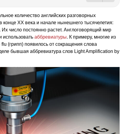
льное количество английских разговорных
в конце ХХ века и начале нынешнего тысячелетия:
 Их число постоянно растет. Англоговорящий мир
и использовать
аббревиатуры
. К примеру, многие из
 flu (грипп) появилось от сокращения слова
м деле бывшая аббревиатура слов Light Amplification by