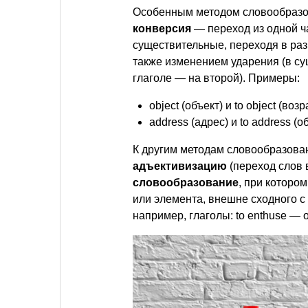
Особенным методом словообразов
конверсия
— переход из одной ч
существительные, переходя в раз
также изменением ударения (в су
глаголе — на второй). Примеры:
object (объект) и to object (возр
address (адрес) и to address (
К другим методам словообразова
адъективизацию
(переход слов 
словообразование
, при которо
или элемента, внешне сходного 
например, глаголы: to enthuse — от 