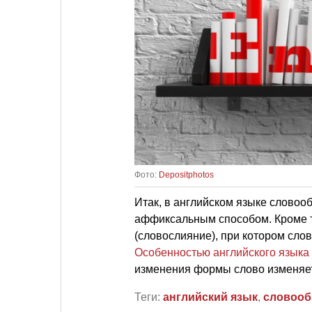
Фото:
Depositphotos
Итак, в английском языке слово
аффиксальным способом. Кроме т
(словослияние), при котором слов
Особенностью английского языка
изменения формы слово изменяет
Теги:
английский язык
,
словооб