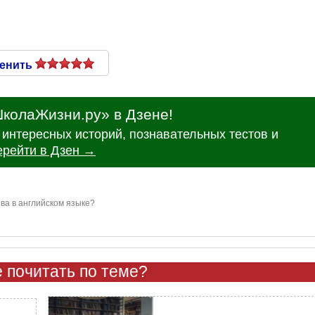
енить
колаЖизни.ру» в Дзене!
интересных историй, познавательных тестов и
ерейти в Дзен →
ва в английском языке?
 почитать по теме?