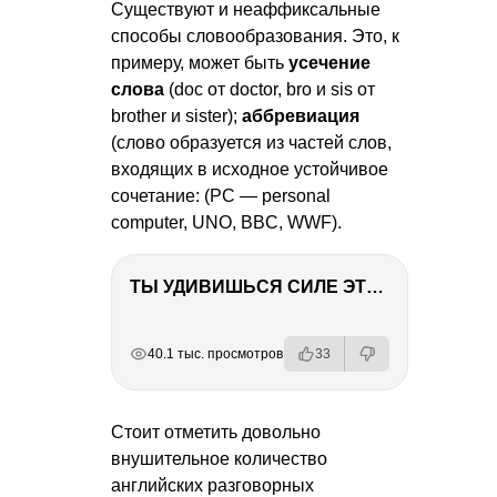
Существуют и неаффиксальные
способы словообразования. Это, к
примеру, может быть
усечение
слова
(doc от doctor, bro и sis от
brother и sister);
аббревиация
(слово образуется из частей слов,
входящих в исходное устойчивое
сочетание: (PC — personal
computer, UNO, BBC, WWF).
ТЫ УДИВИШЬСЯ СИЛЕ ЭТО ЧЕЛОВЕКА! Блог о нашей поездке в Вышний Волочек
РЕКЛАМА
РЕКЛАМА
РЕКЛАМА
40.1 тыс. просмотров
33
Стоит отметить довольно
внушительное количество
английских разговорных